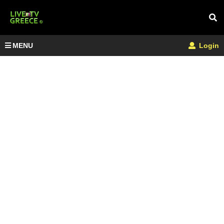
MENU
Login