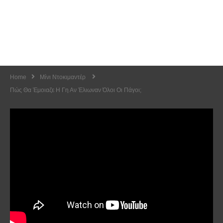
Home
Μίνι Ντοκιμαντέρ
Πώς Θα Έμοιαζε Η Γη Αν Έλιωναν Όλοι Οι Πάγοι;