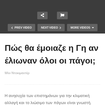
PREV VIDEO
NEXT VIDEO
MORE VIDEOS
Πώς θα έμοιαζε η Γη αν
έλιωναν όλοι οι πάγοι;
Μίνι Ντοκιμαντέρ
Άκολη: Η ελληνική παραλία με τα
κρυστάλλινα νερά και το αμέτρητο
βάθος
Η ανησυχία των επιστημόνων για την κλιματική
αλλαγή και το λιώσιμο των πάγων είναι γνωστή.