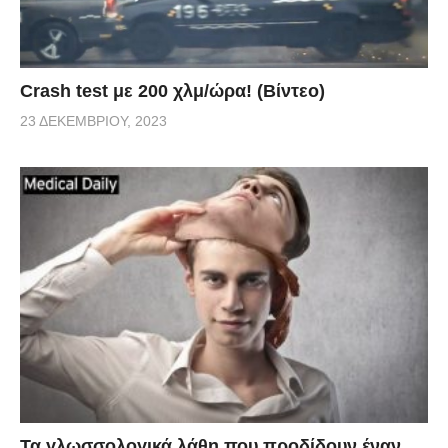
Crash test με 200 χλμ/ώρα! (Βίντεο)
23 ΔΕΚΕΜΒΡΊΟΥ, 2023
Τα γλωσσολογικά λάθη που προδίδουν έναν