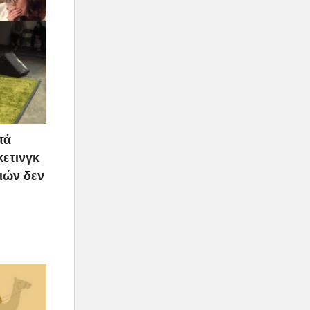
τά
κετινγκ
ιών δεν