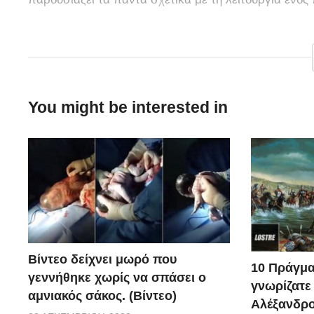
via
You might be interested in
Βίντεο δείχνει μωρό που
10 Πράγμα
γεννήθηκε χωρίς να σπάσει ο
γνωρίζατε
αμνιακός σάκος. (Βίντεο)
Αλέξανδρο