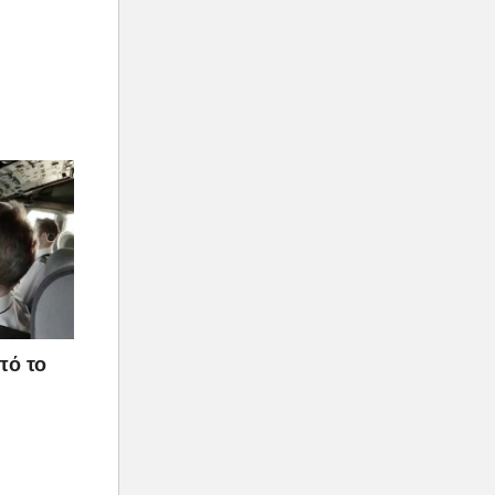
πό το