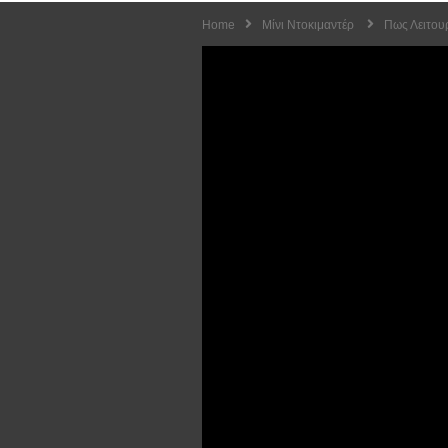
Home
Μίνι Ντοκιμαντέρ
Πως Λειτουρ