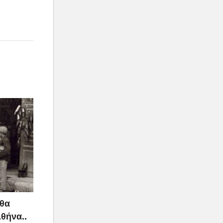
 θα
Αθήνα..