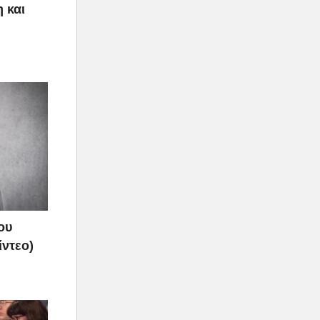
 και
ου
ίντεο)