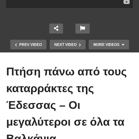
PREV VIDEO
NEXT VIDEO
MORE VIDEOS
Πτήση πάνω από τους
καταρράκτες της
Έδεσσας – Oι
Άκολη: Η ελληνική παραλία με τα
κρυστάλλινα νερά και το αμέτρητο
μεγαλύτεροι σε όλα τα
βάθος
Βαλκάνια