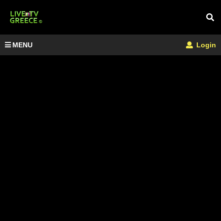
MENU
Login