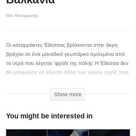
Μίνι Ντοκιμαντέρ
Οι καταρράκτες Έδεσσας βρίσκονται στην άκρη
βράχου σε ένα μοναδικό γεωπάρκο σμιλεμένο από
το νερό που λέγεται ‘φρύδι της πόλης’ Η Έδεσσα δεν
θα μπορούσε να λέγεται πόλη των νερών χωρίς τους
περίφημους Καταρράκτες τους μεγαλύτερους σε όλα
τα Βαλκάνια. Οι καταρράκτες Έδεσσας βρίσκονται
Show more
στην άκρη βράχου σε ένα μοναδικό γεωπάρκο
σμιλεμένο από το νερό που λέγεται ‘φρύδι της
You might be interested in
πόλης’. Συνολικά υπάρχουν επτά καταρράκτες, από
τους οποίους σήμερα είναι ορατοί μόνο οι