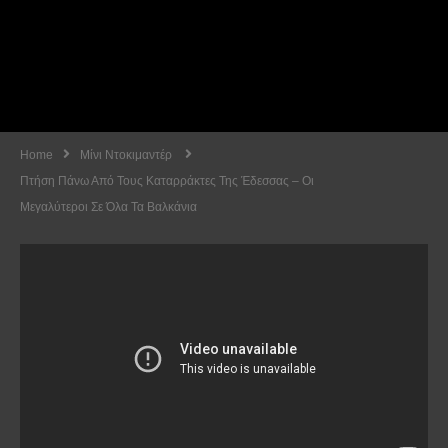
Home
Μίνι Ντοκιμαντέρ
Πτήση Πάνω Από Τους Καταρράκτες Της Έδεσσας – Oι
Μεγαλύτεροι Σε Όλα Τα Βαλκάνια