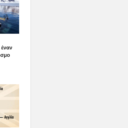
 έναν
όσμο