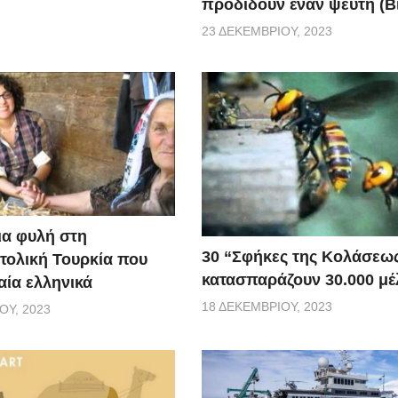
προδίδουν έναν ψεύτη (Β
23 ΔΕΚΕΜΒΡΊΟΥ, 2023
ια φυλή στη
30 “Σφήκες της Κολάσεω
τολική Τουρκία που
κατασπαράζουν 30.000 μέ
αία ελληνικά
18 ΔΕΚΕΜΒΡΊΟΥ, 2023
ΟΥ, 2023