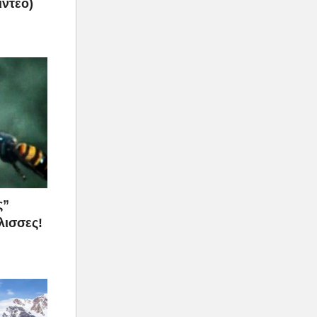
ίντεο)
ς”
λισσες!