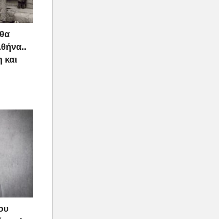
 θα
Αθήνα..
 και
ου