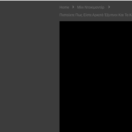
Home
Μίνι Ντοκιμαντέρ
Πιστεύετε Πως Είστε Αρκετά Έξυπνοι Και Τα 