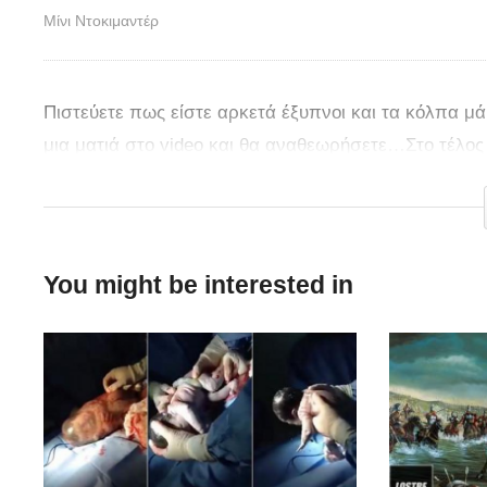
Μίνι Ντοκιμαντέρ
Πιστεύετε πως είστε αρκετά έξυπνοι και τα κόλπα μά
μια ματιά στο video και θα αναθεωρήσετε…Στο τέλος δ
αυτά που άκουσαν…
You might be interested in