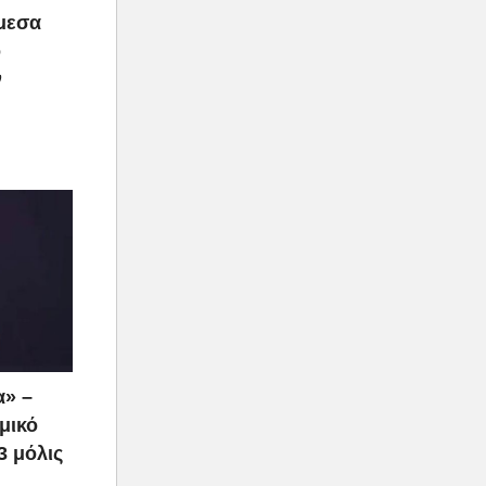
άμεσα
ο
ν
α» –
μικό
3 μόλις