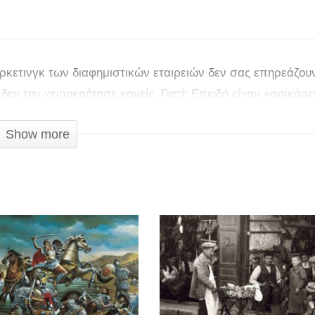
ρκετινγκ των διαφημιστικών εταιρειών δεν σας επηρεάζουν
εν την χειροκρότησε κανείς. Γιατί; Επειδή είχαν «φρικάρε
Show more