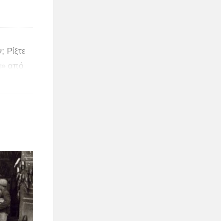
; Ρίξτε
ι» από