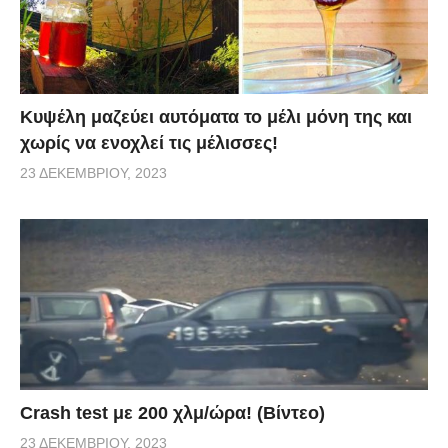
κατοίκων για τα αγκυροβόλια Μια ανθρώπινη
αλυσίδα προστασίας δημιούργησαν κάτοικοι της
περιοχής και τουρίστες για το Παυλοπέτρι,
διαμαρτυρόμενοι για το αγκυροβόλιο των καραβιών
Κυψέλη μαζεύει αυτόματα το μέλι μόνη της και
στον όρμο των Βατίκων. Στο πλευρό τους βρέθηκαν
χωρίς να ενοχλεί τις μέλισσες!
δημοτικοί σύμβουλοι από τους δήμους Ελαφονήσου
23 ΔΕΚΕΜΒΡΊΟΥ, 2023
και Μονεμβασίας υποστηρίζοντας με αυτόν τον
τρόπο την κίνηση διαμαρτυρίας. «Ο τόπος μας είναι
όμορφος, ξεχωριστός, έχει ιστορία, παρόν και
μέλλον, παρά τις μεγάλες δυσκολίες που
περνά. Αρκεί να μην επιτρέψουμε να τον πληγώνουν
άνθρωποι που βάζουν το προσωπικό τους συμφέρον
πάνω από το γενικό συμφέρον και την προοπτική
των Βατίκων» αναφέρουν οι «Ενεργοί Πολίτες» στην
Crash test με 200 χλμ/ώρα! (Βίντεο)
ανακοίνωσή τους….
23 ΔΕΚΕΜΒΡΊΟΥ, 2023