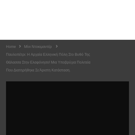
Home
Μίνι Ντοκιμαντέρ
Παυλοπέτρι: H Αρχαία Ελληνική Πόλη Στο Βυθό Της
Θάλασσα Στην Ελαφόνησο! Μια Υποβρύχια Πολιτεία
Που Διατηρήθηκε Σε Άριστη Κατάσταση.