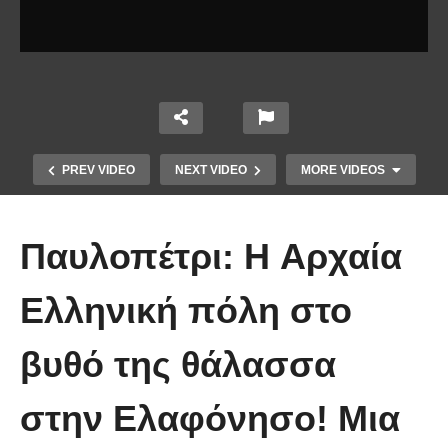
PREV VIDEO
NEXT VIDEO
MORE VIDEOS
Παυλοπέτρι: H Αρχαία
Ελληνική πόλη στο
βυθό της θάλασσα
Άκολη: Η ελληνική παραλία με τα
κρυστάλλινα νερά και το αμέτρητο
στην Ελαφόνησο! Μια
βάθος