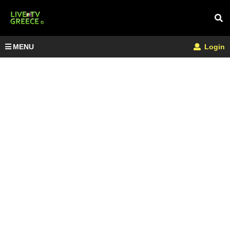
MENU
Login