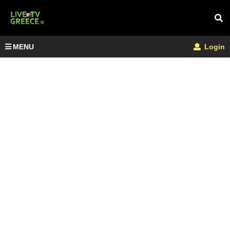
MENU
Login