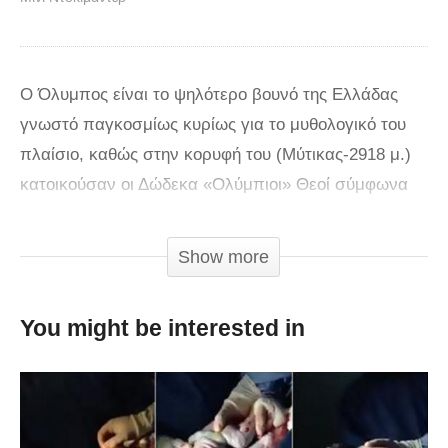
Ο Όλυμπος είναι το ψηλότερο βουνό της Ελλάδας
γνωστό παγκοσμίως κυρίως για το μυθολογικό του
πλαίσιο, καθώς στην κορυφή του (Μύτικας-2918 μ.)
κατοικούσαν οι Δώδεκα «Ολύμπιοι» Θεοί σύμφωνα
με τη θρησκεία των αρχαίων Ελλήνων. Είναι επίσης
το δεύτερο σε ύψος βουνό στα Βαλκάνια (μετά τη
Show more
Ρίλα στη Βουλγαρία), αλλά και σε ολόκληρη την
περιοχή της Ευρώπης από τις Άλπεις έως τον
You might be interested in
Καύκασο. Ο συμπαγής ορεινός του όγκος δεσπόζει
επιβλητικός στα όρια Μακεδονίας και Θεσσαλίας, με
μια σειρά από ψηλές κορυφές που αυλακώνουν
βαθιές χαράδρες, γύρω από τις οποίες εκτείνεται μια