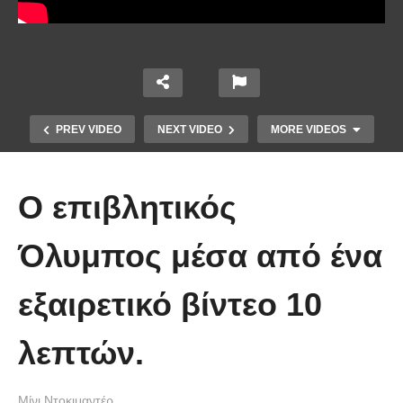
PREV VIDEO
NEXT VIDEO
MORE VIDEOS
Ο επιβλητικός
Όλυμπος μέσα από ένα
εξαιρετικό βίντεο 10
Άκολη: Η ελληνική παραλία με τα
κρυστάλλινα νερά και το αμέτρητο
λεπτών.
βάθος
Μίνι Ντοκιμαντέρ