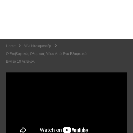
Home
Μίνι Ντοκιμαντέρ
Ο Επιβλητικός Όλυμπος Μέσα Από Ένα Εξαιρετικό
Βίντεο 10 Λεπτών.