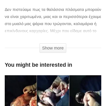
Δεν πιστεύαμε πως τα θαλάσσια πλάσματα μπορούν
να είναι χαριτωμένα, μιας και οι περισσότεροι έχουμε
στο μυαλό μας ψάρια που τρώγονται, καλαμάρια ή
επικίνδυνους καρχαρίες. Μέχρι που είδαμε αυτό το
βίντεο…
Show more
Ετοιμαστείτε να γνωρίσετε το χταπόδι Cirrate ή
αλλιώς Dumbo, επειδή τα πλαϊνά του πτερύγια
You might be interested in
κάνουν το σώμα του να μοιάζει με ιπτάμενο
ελεφαντάκι.
Δεν ξέρουμε αν φταίνε τα μικρά αυτάκια του που
κινούνται πάνω-κάτω, το υπέροχο μωβ χρώμα του ή
αυτά τα τεράστια μαύρα μάτια, εμείς όμως το