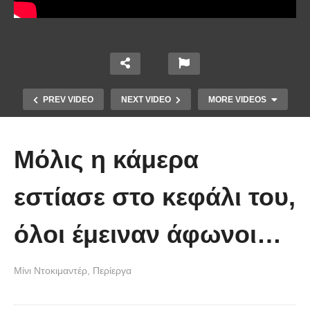
PREV VIDEO
NEXT VIDEO
MORE VIDEOS
Μόλις η κάμερα
εστίασε στο κεφάλι του,
όλοι έμειναν άφωνοι…
Έβαλαν κάμερα έξω από αυτήν τη
σπηλιά και δείτε τι κατέγραψαν!
Μίνι Ντοκιμαντέρ
Περίεργα
(Βίντεο)