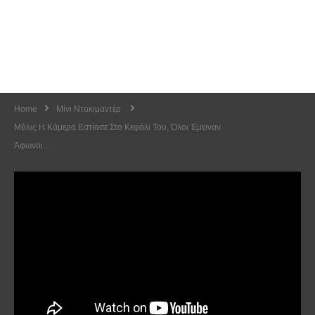
Home
Μίνι Ντοκιμαντέρ
Μόλις Η Κάμερα Εστίασε Στο Κεφάλι Του, Όλοι Έμειναν
Άφωνοι…