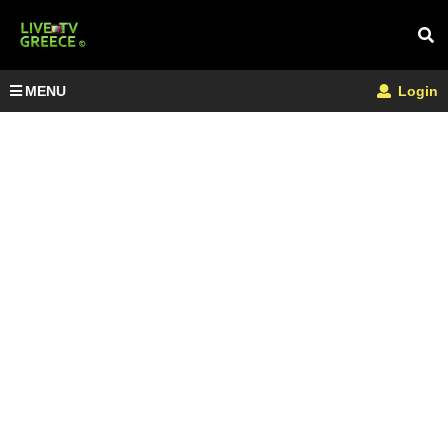
MENU
Login