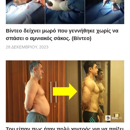
ερωτευτήκαμε!
Πηγή
Βίντεο δείχνει μωρό που γεννήθηκε χωρίς να
σπάσει ο αμνιακός σάκος. (Βίντεο)
28 ΔΕΚΕΜΒΡΊΟΥ, 2023
Του είπαν πως ήταν πολύ χοντρός για να παίξει