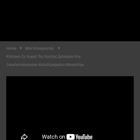
Home
Μίνι Ντοκιμαντέρ
Κάτοικοι Σε Χωριό Της Κρήτης Διέσωσαν Και
Ξαναλειτούργησαν Κατεστραμμένο Μοναστήρι