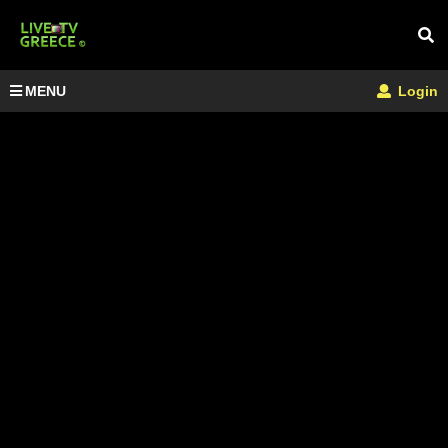
MENU
Login