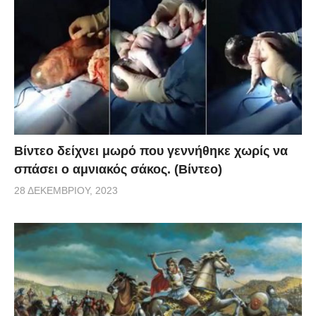
αρωγούς, δήμο και υπηρεσίες και όλοι μαζί μέσα σε
έξι χρόνια να ξαναδώσουν ζωή στην Παναγία την
Γκουβερνιώτισσα. Μήπως τελικά έχουμε
περισσότερη δύναμη στα χέρια μας από ό,τι
νομίζουμε;
Βίντεο δείχνει μωρό που γεννήθηκε χωρίς να
σπάσει ο αμνιακός σάκος. (Βίντεο)
28 ΔΕΚΕΜΒΡΊΟΥ, 2023