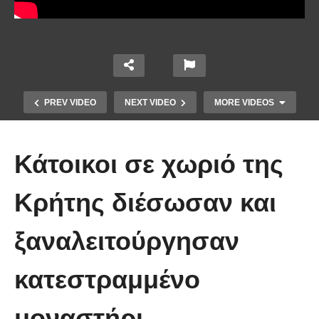
PREV VIDEO
NEXT VIDEO
MORE VIDEOS
Κάτοικοι σε χωριό της
Κρήτης διέσωσαν και
ξαναλειτούργησαν
Άκολη: Η ελληνική παραλία με τα
κρυστάλλινα νερά και το αμέτρητο
κατεστραμμένο
βάθος
μοναστήρι