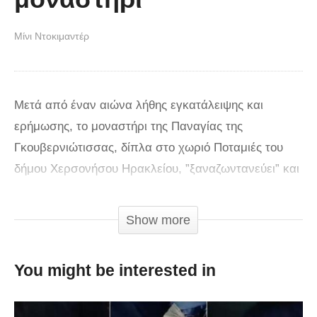
Μίνι Ντοκιμαντέρ
Μετά από έναν αιώνα λήθης εγκατάλειψης και
ερήμωσης, το μοναστήρι της Παναγίας της
Γκουβερνιώτισσας, δίπλα στο χωριό Ποταμιές του
δήμου Χερσονήσου Ηρακλείου, ”ξαναζωντανεύει” και
στέλνει ένα μήνυμα αισιοδοξίας για την δύναμη της
θέλησης και του εθελοντισμού. Μια ομάδα κατοίκων
Show more
της γύρο περιοχής είχαν όραμα την διάσωση και την
επαναλειτουργία του ιερού και ιστορικού
You might be interested in
μοναστηριού. Με τις ενέργειες τους, αλλά και με
πολλή εθελοντική εργασία, κατάφεραν να κάνουν