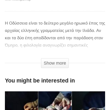
H Οδύσσεια είναι το δεύτερο μεγάλο ηρωικό έπος της
αρχαίας ελληνικής γραμματείας μετά την Ιλιάδα. Αν
και τα δύο έπη αποδίδονται από την παράδοση στον
Όμηρο, η φιλολογία αναγνωρίζει σημαντικές
διαφορές ανάμεσά τους και η επικρατέστερη άποψη
είναι ότι η Οδύσσεια συντέθηκε από διαφορετικό
Show more
ποιητή, πιθανότερα μαθητή του Ομήρου, με κάποια
χρονική απόσταση από την Ιλιάδα Η Οδύσσεια που
You might be interested in
αποτελείται από 12.110 στίχους, έναντι των 15.693
στίχων της Ιλιάδας, πραγματεύεται γενικά τον
μεταπολεμικό νόστο αναδεικνύοντας τα προβλήματα
που αντιμετωπίζουν οι παλινοστούντες και ειδικότερα