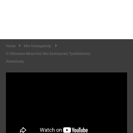
Home
Μίνι Ντοκιμαντέρ
Η Οδύσσεια Μέσα Από Μια Εκπληκτική Τρισδιάστατη
Απεικόνιση