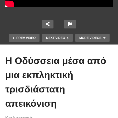
PREV VIDEO
NEXT VIDEO
MORE VIDEOS
Η Οδύσσεια μέσα από
μια εκπληκτική
τρισδιάστατη
Άκολη: Η ελληνική παραλία με τα
κρυστάλλινα νερά και το αμέτρητο
απεικόνιση
βάθος
Μίνι Ντοκιμαντέρ