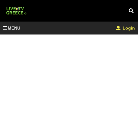
MENU
Login