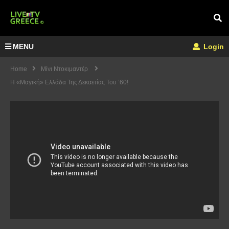
MENU
Login
Home
Μίνι Ντοκιμαντέρ
Η «μαγική» Ελλάδα Της Δεκαετίας Του ’60!