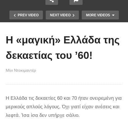
PREV VIDEO
NEXT VIDEO
MORE VIDEOS
Η «μαγική» Ελλάδα της
δεκαετίας του ’60!
Μίνι Ντοκιμαντέρ
Άκολη: Η ελληνική παραλία με τα
κρυστάλλινα νερά και το αμέτρητο
βάθος
Η Ελλάδα τις δεκαετίες 60 και 70 ήταν ονειρεμένη για
μερικούς απλούς λόγους. Όχι γιατί είχαν ανέσεις και
λεφτά. Ίσα ίσα δεν υπήρχε σάλιο.