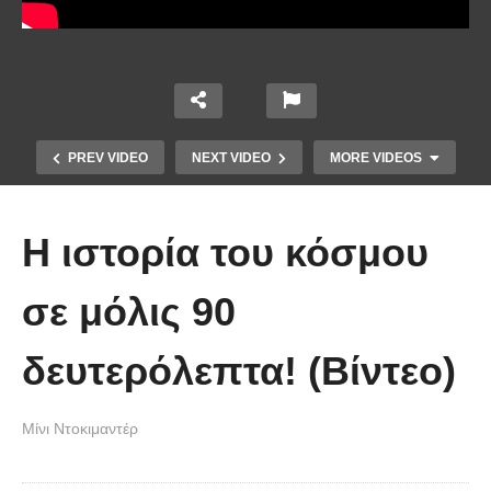
PREV VIDEO
NEXT VIDEO
MORE VIDEOS
Η ιστορία του κόσμου
σε μόλις 90
δευτερόλεπτα! (Βίντεο)
Άκολη: Η ελληνική παραλία με τα
κρυστάλλινα νερά και το αμέτρητο
Μίνι Ντοκιμαντέρ
βάθος