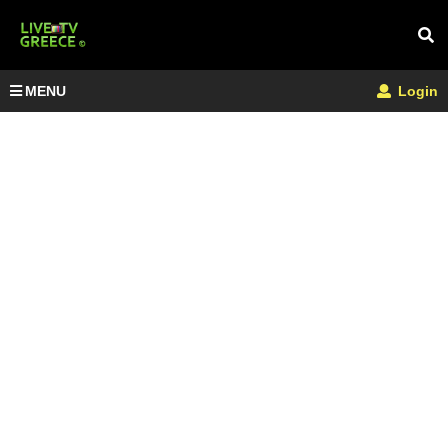
MENU
Login