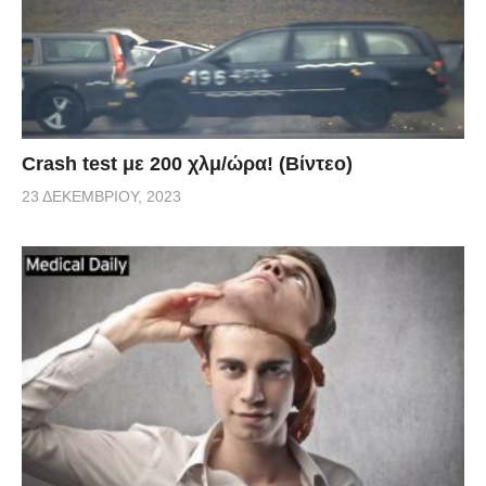
Crash test με 200 χλμ/ώρα! (Βίντεο)
23 ΔΕΚΕΜΒΡΊΟΥ, 2023