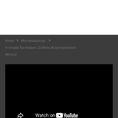
Home
Μίνι Ντοκιμαντέρ
Η Ιστορία Του Κόσμου Σε Μόλις 90 Δευτερόλεπτα!
(Βίντεο)