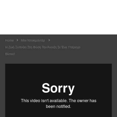
Home
Μίνι Ντοκιμαντέρ
Η Ζωή Ξυπνάει Στη Φύση Την Άνοιξη Σε Ένα Υπέροχο
Βίντεο!