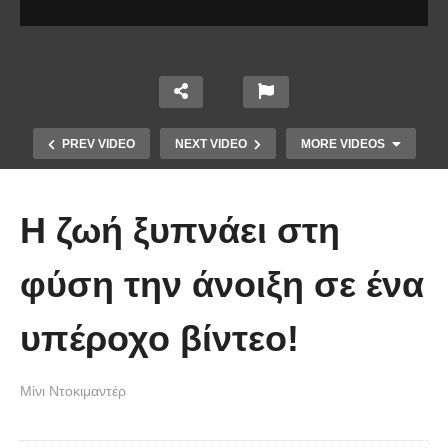
PREV VIDEO
NEXT VIDEO
MORE VIDEOS
Η ζωή ξυπνάει στη
φύση την άνοιξη σε ένα
υπέροχο βίντεο!
Άκολη: Η ελληνική παραλία με τα
κρυστάλλινα νερά και το αμέτρητο
Μίνι Ντοκιμαντέρ
βάθος