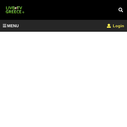
MENU
Login