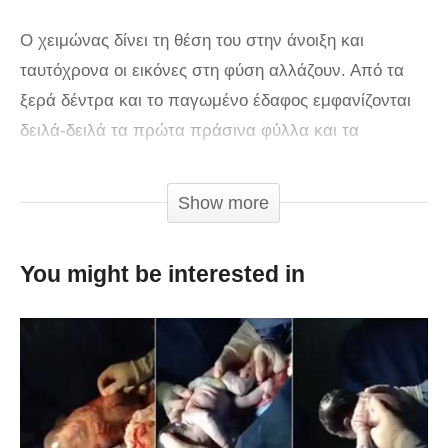
Ο χειμώνας δίνει τη θέση του στην άνοιξη και
ταυτόχρονα οι εικόνες στη φύση αλλάζουν. Από τα
ξερά δέντρα και το παγωμένο έδαφος εμφανίζονται
δειλά-δειλά τα πρώτα πράσινα φύλλα και τα
μπουμπούκια και το τοπίο αλλάζει όψη και χρώματα.
Ο φωτογράφος απαθανάτισε την αλλαγή αυτή της
Show more
ζωής τη φύση και μας παρουσιάζει καρέ-καρέ την
ευδοκίμηση και τη νέα ζωή που ξεπηδά μέσα από τον
You might be interested in
πάγο και το χιόνι…