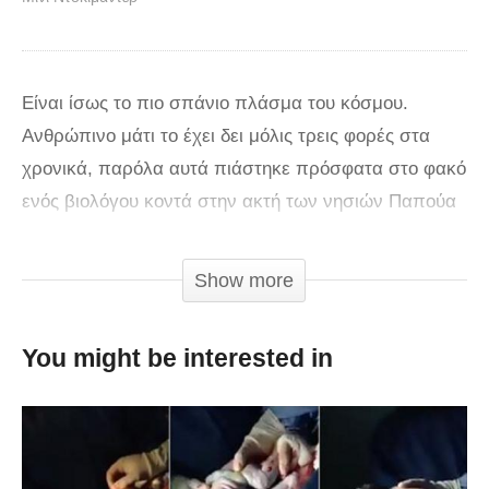
Είναι ίσως το πιο σπάνιο πλάσμα του κόσμου.
Ανθρώπινο μάτι το έχει δει μόλις τρεις φορές στα
χρονικά, παρόλα αυτά πιάστηκε πρόσφατα στο φακό
ενός βιολόγου κοντά στην ακτή των νησιών Παπούα
στη Νέα Γουινέα. Το σπάνιο πλάσμα ονομάζεται
«Allonautilus scrobiculatus» και πιστεύεται ότι έχει
Show more
επιβιώσει και τις δύο περιόδους των παγετώνων,
ενώ χρονολογείται πριν από την εποχή των
You might be interested in
δεινοσαύρων. Σύμφωνα με την Independent μέχρι
στιγμής μόνο δύο άνθρωποι έχουν καταφέρει να το
δουν.