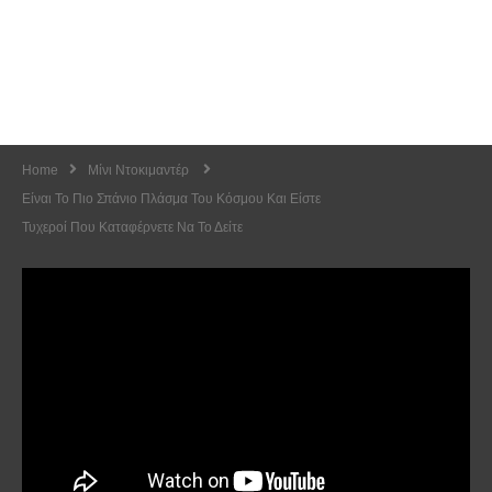
Home
Μίνι Ντοκιμαντέρ
Είναι Το Πιο Σπάνιο Πλάσμα Του Κόσμου Και Είστε
Τυχεροί Που Καταφέρνετε Να Το Δείτε