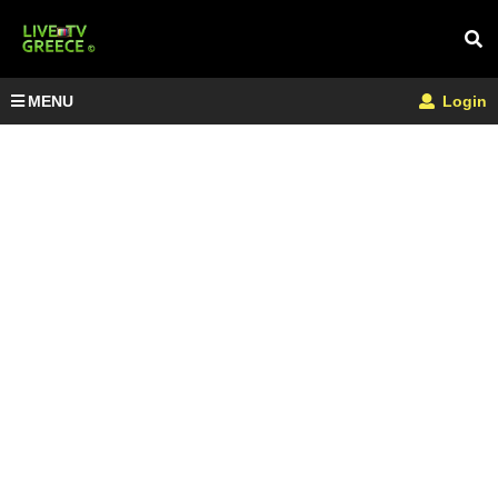
MENU
Login