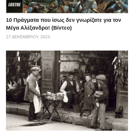
εξορυκτικές δραστηριότητες.
10 Πράγματα που ίσως δεν γνωρίζατε για τον
«Αυτό θα μπορούσε να είναι το πιο σπάνιο πλάσμα
Μέγα Αλέξανδρο! (Βίντεο)
στον κόσμο. Θα έπρεπε να γνωρίζουμε εάν
27 ΔΕΚΕΜΒΡΊΟΥ, 2023
βρίσκεται και πουθενά αλλού», τόνισε ο Γουόρντ.
Ένα βίντεο που δείχνει το παράξενο αυτό πλάσμα σε
μια σπάνια υποθαλάσσια λήψη το 2010.