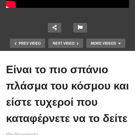
PREV VIDEO
NEXT VIDEO
MORE VIDEOS
Είναι το πιο σπάνιο
πλάσμα του κόσμου και
είστε τυχεροί που
Άκολη: Η ελληνική παραλία με τα
κρυστάλλινα νερά και το αμέτρητο
καταφέρνετε να το δείτε
βάθος
Μίνι Ντοκιμαντέρ