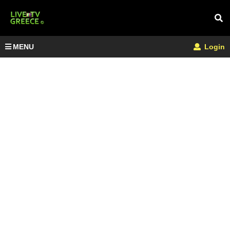
MENU
Login