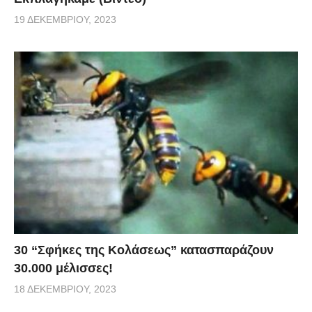
απαντήσει με ηχηρό τρόπο στους κινδυνολόγους και
19 ΔΕΚΕΜΒΡΊΟΥ, 2023
τα μιντιακά παπαγαλάκια τους που διαδίδουν πως αν
επιστρέψουμε στο εθνικό μας νόμισμα δεν θα έχουμε
συνάλλαγμα να εισάγουμε καύσιμα…
30 “Σφήκες της Κολάσεως” κατασπαράζουν
30.000 μέλισσες!
18 ΔΕΚΕΜΒΡΊΟΥ, 2023