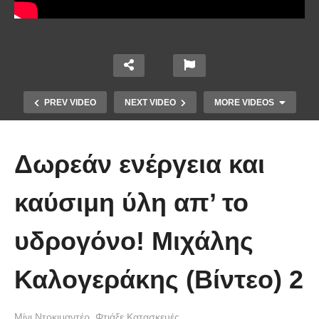
PREV VIDEO
NEXT VIDEO
MORE VIDEOS
Δωρεάν ενέργεια και
καύσιμη ύλη απ’ το
υδρογόνο! Μιχάλης
Άκολη: Η ελληνική παραλία με τα
κρυστάλλινα νερά και το αμέτρητο
Καλογεράκης (Βίντεο) 2
βάθος
Μίνι Ντοκιμαντέρ
Φτιάξε Κατασκευές