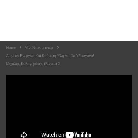
Home
Μίνι Ντοκιμαντέρ
Δωρεάν Ενέργεια Και Καύσιμη Ύλη Απ' Το Υδρογόνο!
Μιχάλης Καλογεράκης (Βίντεο) 2