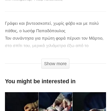
Γράφει και βιντεοσκοπεί, χωρίς φόβο και με πολύ
πάθος, ο Ιωσήφ Παπαδόπουλος
Τον συνάντησα για πρώτη φορά πέρυσι τον Μάρτιο,
στο σπίτι του, μερικά χιλιόμετρα έξω από το
Ηράκλειο της Κρήτης, και εντυπωσιάστηκα. Από τότε
έμεινα σε συνεχή επαφή μαζί του περιμένοντας με
Show more
αγωνία την ολοκλήρωση του σχεδίου του και τα
αποτελέσματα των πειραμάτων του.
You might be interested in
Δείτε και το ΠΡΩΤΟ ΒΙΝΤΕΟ ΕΔΩ
ΜΙΧΑΛΗΣ