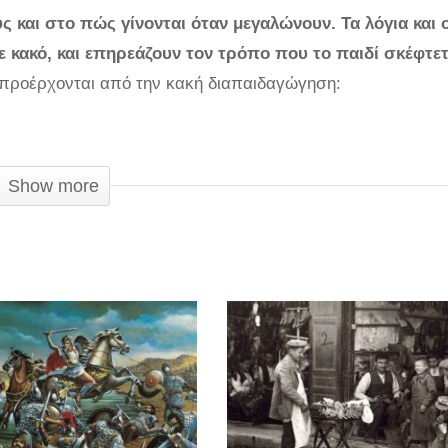
ς και στο πώς γίνονται όταν μεγαλώνουν. Τα λόγια και ο
ε κακό, και επηρεάζουν τον τρόπο που το παιδί σκέφτετ
 προέρχονται από την κακή διαπαιδαγώγηση:
Show more
άθε κίνηση του παιδιού του, μπορεί να του προκαλέσει άγχ
ορεί να κάνουν το παιδί να αμφιβάλλει για τον εαυτό του κ
 ανεξάρτητο.
ί του για να είναι σοβαρό, τότε το παιδί μπορεί να αισθαν
όμάρες, αλλά όταν ο γονιός κάνει συνεχώς παρατηρήσεις, 
γαλώσει, θα γίνει ένας ενήλικας που ανησυχεί συνεχώς για 