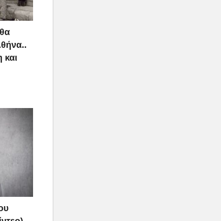
 θα
Αθήνα..
 και
ρά, όπως
εύει ότι
πορεί να
ν εαυτό
ου
ίντεο)