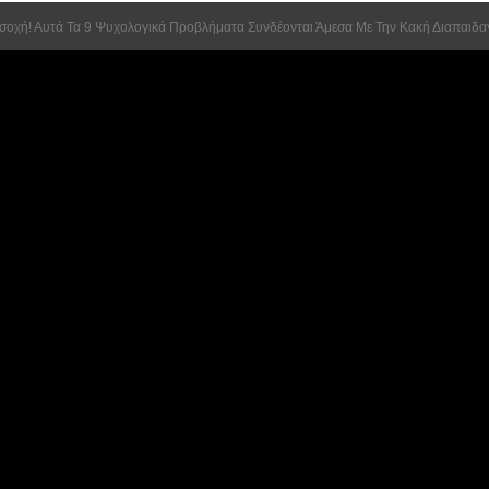
οσοχή! Αυτά Τα 9 Ψυχολογικά Προβλήματα Συνδέονται Άμεσα Με Την Κακή Διαπαιδ