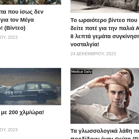
τα που ίσως δεν
 για τον Μέγα
Το ωραιότερο βίντεο που
! (Βίντεο)
δείτε ποτέ για την παλιά 
βλήματα προκαλεί, τότε εκείνο πιθανόν να καταλήξει στο
8 λεπτά γεμάτα συγκίνηση
ΟΥ, 2023
νοσταλγία!
 Αυτό μπορεί να οδηγήσει σε αυτοκαταστροφική συμπεριφο
24 ΔΕΚΕΜΒΡΊΟΥ, 2023
ίτηδες τον εαυτό του σε επικίνδυνες καταστάσεις, γιατί πιστ
άποιον άλλο, μειώνει την αυτοπεποίθηση του. Η σύγκριση μ
αλώσει χωρίς αυτοπεποίθηση και θα συγκρίνει συνεχώς το
 με 200 χλμ/ώρα!
ΟΥ, 2023
Τα γλωσσολογικά λάθη π
προδίδουν έναν ψεύτη (Β