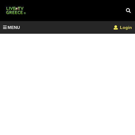
MENU
Login