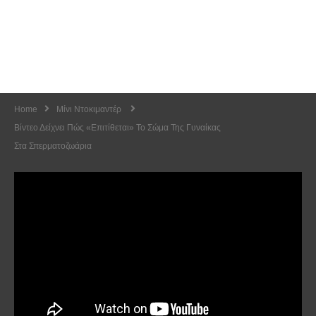
Home
Μίνι Ντοκιμαντέρ
Βίντεο Δείχνει Πώς «επιτίθεται» Το Σώμα Της Γυναίκας
Στα Σπερματοζωάρια