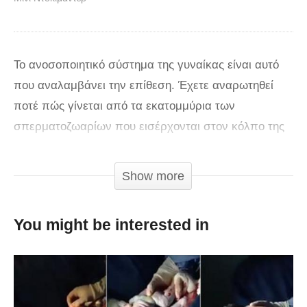
Το ανοσοποιητικό σύστημα της γυναίκας είναι αυτό
που αναλαμβάνει την επίθεση. Έχετε αναρωτηθεί
ποτέ πώς γίνεται από τα εκατομμύρια των
σπερματοζωαρίων που εισέρχονται στον κόλπο της
γυναίκας κατά την κορύφωση του ανδρικού
οργασμού στην σεξουαλική επαφή, μόνο ένα
Show more
καταφέρνει να φτάσει στον τερματισμό; Τι συμβαίνει
σε όλα τα υπόλοιπα σπερματοζωάρια; Με ποιον
You might be interested in
τρόπο η Φύση έχει προνοήσει να γίνεται η “επιλογή”
του πιο δυνατού (και τυχερού) για την
γονιμοποίηση; Η απάντηση βρίσκεται στο
ανοσοποιητικό σύστημα της γυναίκας, το οποίο, όταν