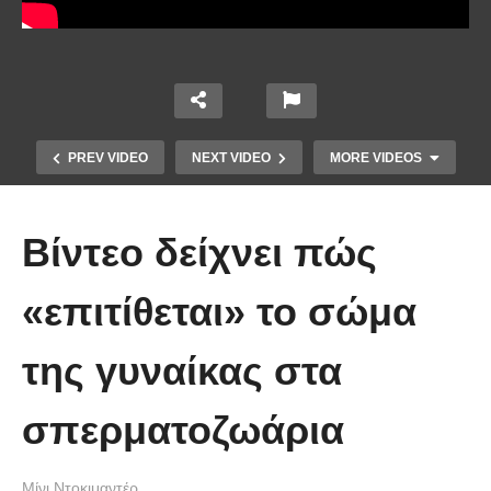
PREV VIDEO
NEXT VIDEO
MORE VIDEOS
Βίντεο δείχνει πώς
«επιτίθεται» το σώμα
της γυναίκας στα
Άκολη: Η ελληνική παραλία με τα
κρυστάλλινα νερά και το αμέτρητο
σπερματοζωάρια
βάθος
Μίνι Ντοκιμαντέρ