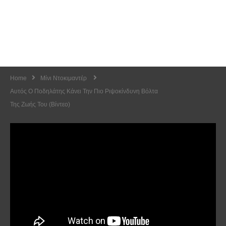
Home
Μίνι Ντοκιμαντέρ
Αυτός Ο Ποδηλάτης Κάνει Την Πιο Ριψοκίνδυνη Βόλτα
Της Ζωής Του (Βίντεο)