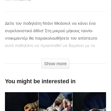
Δείτε τον ποδηλάτη Ντάνι Μκάσκιλ να κάνει ένα
συγκλονιστικό άθλο! Στη μικρού μήκους ταινία-
ντοκιμαντέρ θα παρακολουθήσετε τον απίστευτο
αυτό ποδηλάτη να προσπαθεί να δαμάσει με το
ποδήλατό του το άγριο σκηνικό του νησιού Skye της
Σκωτίας! Στο νέο του βίντεο, ο φημισμένος BMX stunt
Show more
driver ρισκάρει να ξεκινήσει τη βόλτα του από ύψος
90 μέτρων! Το ντοκιμαντέρ είναι συγκλονιστικό, θα
You might be interested in
σας κοπεί η ανάσα!