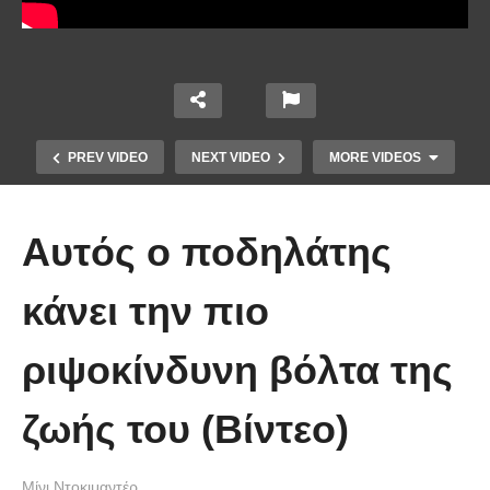
PREV VIDEO
NEXT VIDEO
MORE VIDEOS
Αυτός ο ποδηλάτης
κάνει την πιο
ριψοκίνδυνη βόλτα της
Άκολη: Η ελληνική παραλία με τα
κρυστάλλινα νερά και το αμέτρητο
ζωής του (Βίντεο)
βάθος
Μίνι Ντοκιμαντέρ