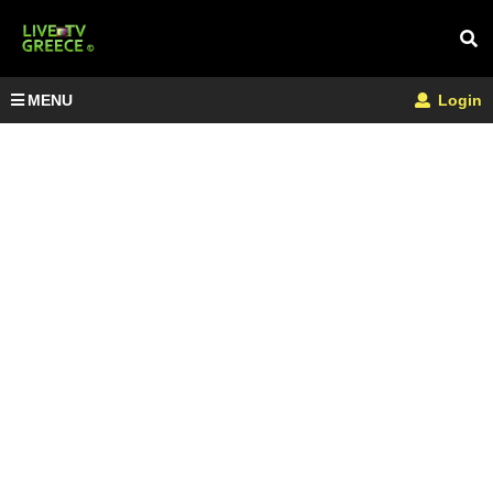
MENU
Login