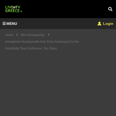
MENU
Login
Home
Μίνι Ντοκιμαντέρ
Αποφάσισε Να Δαγκωθεί Από Έναν Αλιγάτορα Για Να
Καταδείξει Τους Κινδύνους Του Ζώου.