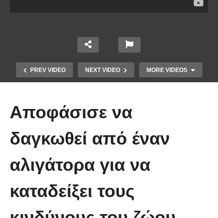
PREV VIDEO
NEXT VIDEO
MORE VIDEOS
Αποφάσισε να
δαγκωθεί από έναν
αλιγάτορα για να
Άκολη: Η ελληνική παραλία με τα
κρυστάλλινα νερά και το αμέτρητο
καταδείξει τους
βάθος
κινδύνους του ζώου.