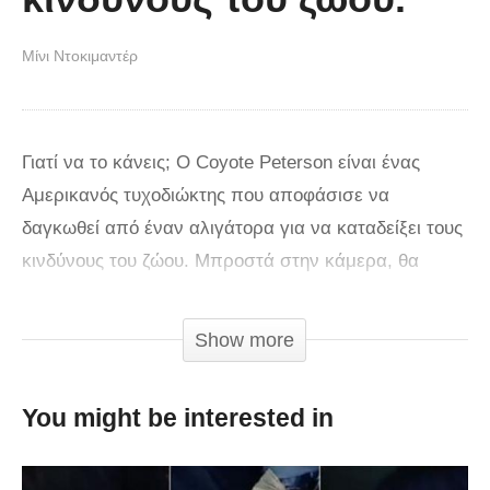
Μίνι Ντοκιμαντέρ
Γιατί να το κάνεις; Ο Coyote Peterson είναι ένας
Αμερικανός τυχοδιώκτης που αποφάσισε να
δαγκωθεί από έναν αλιγάτορα για να καταδείξει τους
κινδύνους του ζώου. Μπροστά στην κάμερα, θα
βάλει τον πήχη του στο στόμα του ερπετού, πριν τον
αφαιρέσει λίγα λεπτά αργότερα. Εξηγεί έχοντας
Show more
κάνει αυτό το πείραμα ότι το έκανε για να αποδείξει
ότι είναι επικίνδυνο να αγοράσουμε έναν αλιγάτορα
You might be interested in
ως κατοικίδιο ζώο, ακόμα κι αν είναι μικρός.