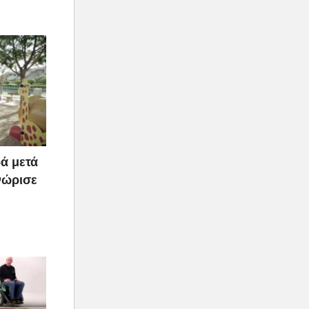
ά μετά
νώρισε