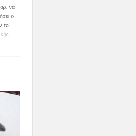
μορ, να
ήσει ο
ν το
ικής
λο: τη
υ. Οι
χνουν τα
κά την
Βέβαια,
ι
ερνάει»
νάλι ο