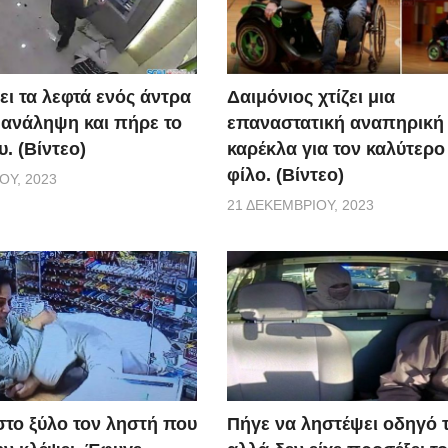
ει τα λεφτά ενός άντρα
Δαιμόνιος χτίζει μια
 ανάληψη και πήρε το
επαναστατική αναπηρική
. (Βίντεο)
καρέκλα για τον καλύτερο
φίλο. (Βίντεο)
ΟΥ, 2023
21 ΔΕΚΕΜΒΡΊΟΥ, 2023
το ξύλο τον ληστή που
Πήγε να ληστέψει οδηγό τ