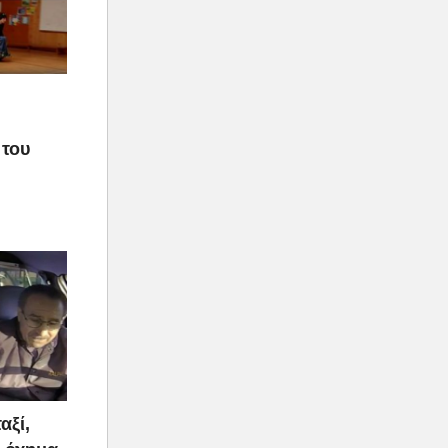
 του
αξί,