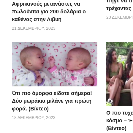
πήγε να τ
Αφρικανούς μετανάστες να
τρέχοντας 
πωλούνται για 200 δολάρια ο
20 ΔΕΚΕΜΒΡΊ
καθένας στην Λιβυή
21 ΔΕΚΕΜΒΡΊΟΥ, 2023
Ότι πιο όμορφο είδατε σήμερα!
Δύο μωράκια μιλάνε για πρώτη
φορά. (Βίντεο)
Ο πιο τυχ
18 ΔΕΚΕΜΒΡΊΟΥ, 2023
κόσμο – Έχ
(Βίντεο)