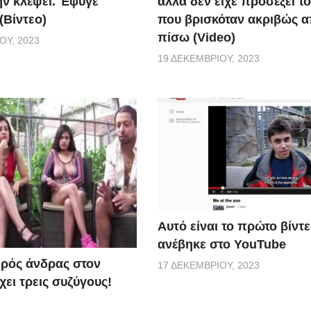
ην κλέψει. Έφυγε
αλλά δεν είχε προσέξει τ
(Βίντεο)
που βρισκόταν ακριβώς 
πίσω (Video)
ΟΥ, 2023
19 ΔΕΚΕΜΒΡΊΟΥ, 2023
Αυτό είναι το πρώτο βίντ
ανέβηκε στο YouTube
ερός άνδρας στον
17 ΔΕΚΕΜΒΡΊΟΥ, 2023
ει τρεις συζύγους!