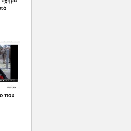
ο όχημα
από
εο που