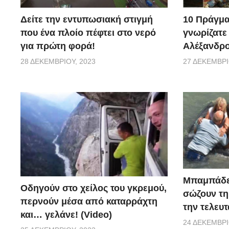
ηθοποιός και απολαμβάνει τεράστια επιτυχία, συγκέ
10 Πράγμα
Δείτε την εντυπωσιακή στιγμή
αν πρόκειται για πραγματικό επεισόδιο, το ερώτημα 
γνωρίζατε
που ένα πλοίο πέφτει στο νερό
με ένα λευκό… Lada.
Αλέξανδρο
για πρώτη φορά!
27 ΔΕΚΕΜΒΡΊ
28 ΔΕΚΕΜΒΡΊΟΥ, 2023
newsauto.gr
Μπαμπάδε
Οδηγούν στο χείλος του γκρεμού,
σώζουν τη
περνούν μέσα από καταρράχτη
την τελευτ
και… γελάνε! (Video)
24 ΔΕΚΕΜΒΡΊ