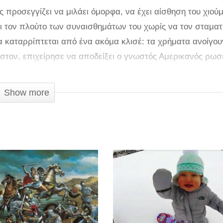
ς προσεγγίζει να μιλάει όμορφα, να έχει αίσθηση του χιού
ει τον πλούτο των συναισθημάτων του χωρίς να τον σταματ
 καταρρίπτεται από ένα ακόμα κλισέ: τα χρήματα ανοίγου
χιστον, επιχείρησε να αποδείξει ο γνωστός Αμερικανός ρωσ
ισε να «ρίξει» αμέριμνες (;) γυναίκες με ένα και μόνο όπ
εντόπισε τα «θύματά» του, πλησίασε στο πεζοδρόμιο όπου
Show more
 τις κάλεσε να επιβιβαστούν στο πολυτελές αυτοκίνητό το
χονταν να μπουν στο όχημα ενός ξένου, ωστόσο, όπως δεί
ντοροβέτσκι, παρά τον αρχικό δισταγμό τους, άνοιξαν τελι
α στον οδηγό, ο οποίος ξεκίνησε για άγνωστο προορισμό. 
 καθώς οι παράτολμες νεαρές είναι πιθανό πως γνώριζαν ότ
πάλλασσε από το φορτίο του δυσάρεστου μηνύματος που «π
ερίπτωση, πάντως, το βίντεο στο YouTube, όπου διαθέτει κα