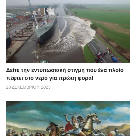
να περάσεις την πόρτα αλλά όλα είναι τόσο γρήγορα
ας το κάνουμε να κρατήσει λίγο ακόμα Σου έδειχνα
τον ουρανό και τώρα θέλεις να πετάξεις Είμαι η
μεγαλύτερη σου θαυμάστρια Ελπίζω να το ξέρεις
πως είμαι Αλλά πιστεύεις ότι ίσως θα μπορούσες με
κάποιον τρόπο να κόψεις ταχύτητα;» …. είναι μόνο
μερικοί από τους στίχους του τραγουδιού.
Δείτε την εντυπωσιακή στιγμή που ένα πλοίο
πέφτει στο νερό για πρώτη φορά!
28 ΔΕΚΕΜΒΡΊΟΥ, 2023