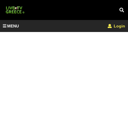
MENU
Login