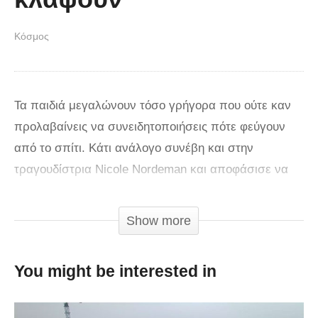
Κόσμος
Τα παιδιά μεγαλώνουν τόσο γρήγορα που ούτε καν
προλαβαίνεις να συνειδητοποιήσεις πότε φεύγουν
από το σπίτι. Κάτι ανάλογο συνέβη και στην
τραγουδίστρια Nicole Nordeman και αποφάσισε να
γράψει ένα τραγούδι. Το τραγούδι έχει τίτλο «Slow
Down» και έχει συγκινήσει εκατομμύρια γονείς από
Show more
όλο τον κόσμο. Κάτι οι τρυφεροί του στίχοι, κάτι οι
συγκινητικές εικόνες του βίντεο, είναι δύσκολο να
You might be interested in
παραμείνεις ανέκφραστος. «Κόψε ταχύτητα Δεν θα
μείνεις εδώ ένα λεπτό παραπάνω; Ξέρεις πως θέλεις