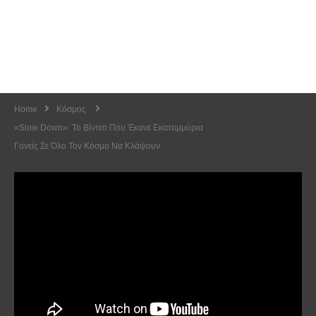
Home
Κόσμος
«Slow Down»: Το Βίντεο Που Έκανε Εκατομμύρια
Γονείς Σε Όλο Τον Κόσμο Να Κλάψουν