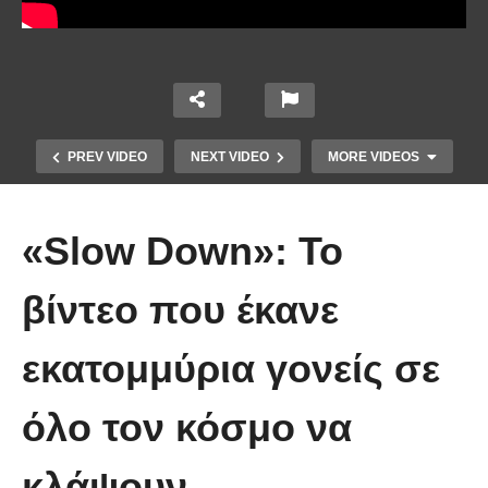
PREV VIDEO
NEXT VIDEO
MORE VIDEOS
«Slow Down»: Το
βίντεο που έκανε
εκατομμύρια γονείς σε
Οι 5 Γιατροί Κρύφτηκαν πίσω από
το Σεντόνι. Αυτό που ακολούθησε
όλο τον κόσμο να
όταν έπεσε απλά ΔΕΝ περιγράφεται!
κλάψουν