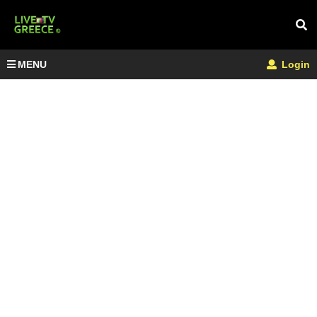
MENU
Login