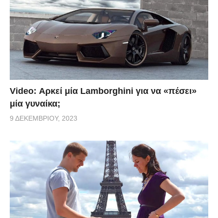
Video: Αρκεί μία Lamborghini για να «πέσει»
μία γυναίκα;
9 ΔΕΚΕΜΒΡΊΟΥ, 2023