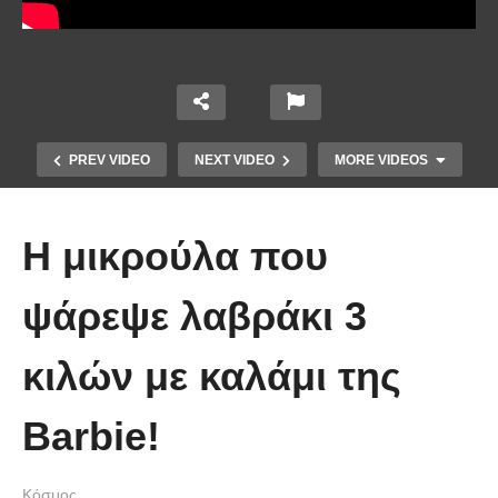
PREV VIDEO
NEXT VIDEO
MORE VIDEOS
H μικρούλα που
ψάρεψε λαβράκι 3
κιλών με καλάμι της
Οι 5 Γιατροί Κρύφτηκαν πίσω από
το Σεντόνι. Αυτό που ακολούθησε
Barbie!
όταν έπεσε απλά ΔΕΝ περιγράφεται!
Κόσμος