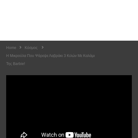
Home
Κόσμος
H Μικρούλα Που Ψάρεψε Λαβράκι 3 Κιλών Με Καλάμι
Της Barbie!