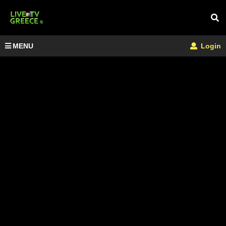
MENU
Login