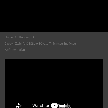
Home
Κόσμος
5χρονη Σώζει Από Βέβαιο Θάνατο Τη Μητέρα Της Μέσα
Από Την Πισίνα