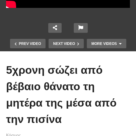
PREV VIDEO
NEXT VIDEO
MORE VIDEOS
5χρονη σώζει από
βέβαιο θάνατο τη
μητέρα της μέσα από
Οι 5 Γιατροί Κρύφτηκαν πίσω από
το Σεντόνι. Αυτό που ακολούθησε
την πισίνα
όταν έπεσε απλά ΔΕΝ περιγράφεται!
Κόσμος