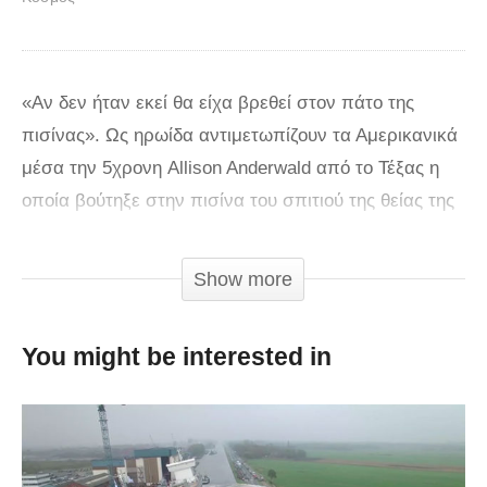
«Αν δεν ήταν εκεί θα είχα βρεθεί στον πάτο της
πισίνας». Ως ηρωίδα αντιμετωπίζουν τα Αμερικανικά
μέσα την 5χρονη Allison Anderwald από το Τέξας η
οποία βούτηξε στην πισίνα του σπιτιού της θείας της
προκειμένου να σώσει τη μητέρα της που είχε χάσει
τις αισθήσεις μέσα στο νερό. Το περιστατικό συνέβη
Show more
την περασμένη Παρασκευή την ώρα που η 34χρονη
Tracy Anderwald κολυμπούσε στην πισίνα και την
You might be interested in
έπιασε κρίση με αποτέλεσμα να μείνει αναίσθητη
κάτω από το νερό.
«Δεν θέλω να σκέφτομαι τι θα είχε συμβεί αν δεν