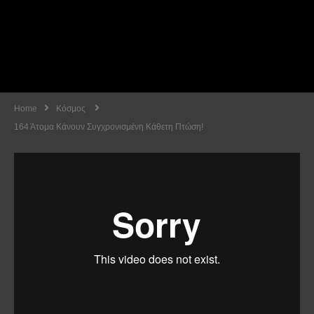
Home
Κόσμος
164 Άτομα Κάνουν Συγχρονισμένη Κάθετη Πτώση!