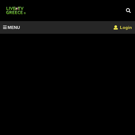
MENU
Login