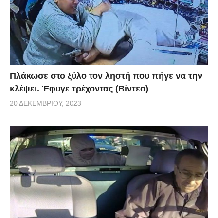
Πλάκωσε στο ξύλο τον ληστή που πήγε να την
κλέψει. Έφυγε τρέχοντας (Βίντεο)
20 ΔΕΚΕΜΒΡΊΟΥ, 2023