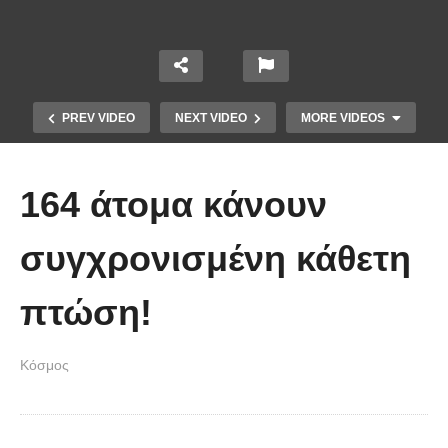
PREV VIDEO
NEXT VIDEO
MORE VIDEOS
164 άτομα κάνουν
συγχρονισμένη κάθετη
πτώση!
Οι 5 Γιατροί Κρύφτηκαν πίσω από
το Σεντόνι. Αυτό που ακολούθησε
Κόσμος
όταν έπεσε απλά ΔΕΝ περιγράφεται!