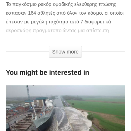
Το παγκόσμιο ρεκόρ ομαδικής ελεύθερης πτώσης
έσπασαν 164 αθλητές από όλον τον κόσμο, οι οποίοι
έπεσαν με μεγάλη ταχύτητα από 7 διαφορετικά
αεροσκάφη πραγματοποιώντας μια απίστευτη
ταυτόχρονη κάθετη πτώση που ανεβάζει την
αδρεναλίνη των θεατών. Το προηγούμενο ρεκόρ είχε
Show more
γίνει το 2013 από 138 αθλητές. Την κινηματογράφιση
έκανε ο Ben Nelson, ενώ υπεύθυνη για την
You might be interested in
υλοποίηση του μεγαλόπνοου σχεδίου ήταν η ομάδα
«skydive chicago».
via