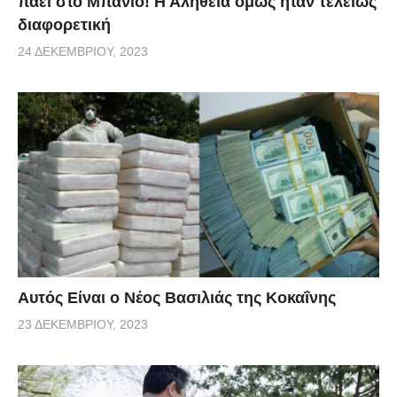
πάει στο Μπάνιο! Η Αλήθεια όμως ήταν τελείως
διαφορετική
24 ΔΕΚΕΜΒΡΊΟΥ, 2023
Αυτός Είναι ο Νέος Βασιλιάς της Κοκαΐνης
23 ΔΕΚΕΜΒΡΊΟΥ, 2023