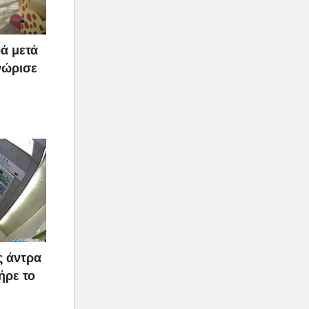
ά μετά
νώρισε
ς άντρα
ήρε το