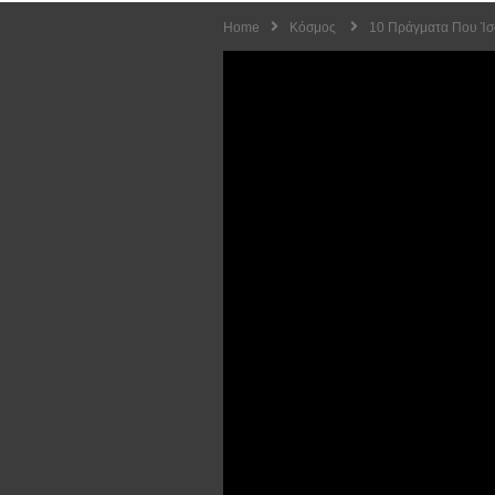
Home
Κόσμος
10 Πράγματα Που Ίσω