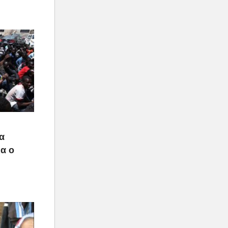
α
ια ο