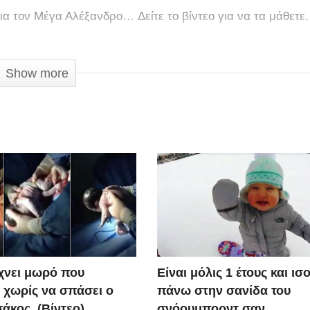
ια τον Μέγα Αλέξανδρο… Δείτε το βίντεο για να τα μάθετε.
Show more
ίχνει μωρό που
Είναι μόλις 1 έτους και ι
 χωρίς να σπάσει ο
πάνω στην σανίδα του
άκος. (Βίντεο)
σνόουμπορντ σαν