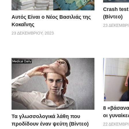
Crash test
(Βίντεο)
Αυτός Είναι ο Νέος Βασιλιάς της
Κοκαΐνης
23 ΔΕΚΕΜΒΡΊ
23 ΔΕΚΕΜΒΡΊΟΥ, 2023
8 «βάσανα
οι γυναίκ
Τα γλωσσολογικά λάθη που
προδίδουν έναν ψεύτη (Βίντεο)
22 ΔΕΚΕΜΒΡΊ