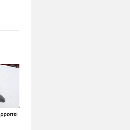
σορροπεί