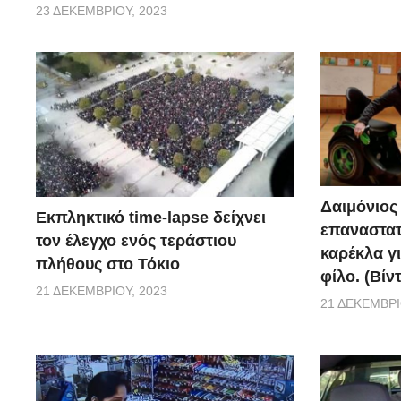
23 ΔΕΚΕΜΒΡΊΟΥ, 2023
Δαιμόνιος 
Εκπληκτικό time-lapse δείχνει
επαναστατ
τον έλεγχο ενός τεράστιου
καρέκλα γι
πλήθους στο Τόκιο
φίλο. (Βίν
21 ΔΕΚΕΜΒΡΊΟΥ, 2023
21 ΔΕΚΕΜΒΡΊ