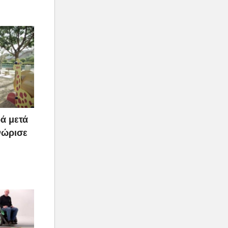
ά μετά
νώρισε