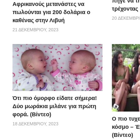
πήγε να τ
Αφρικανούς μετανάστες να
τρέχοντας 
πωλούνται για 200 δολάρια ο
20 ΔΕΚΕΜΒΡΊ
καθένας στην Λιβυή
21 ΔΕΚΕΜΒΡΊΟΥ, 2023
Ότι πιο όμορφο είδατε σήμερα!
Δύο μωράκια μιλάνε για πρώτη
φορά. (Βίντεο)
Ο πιο τυχ
18 ΔΕΚΕΜΒΡΊΟΥ, 2023
κόσμο – Έχ
(Βίντεο)