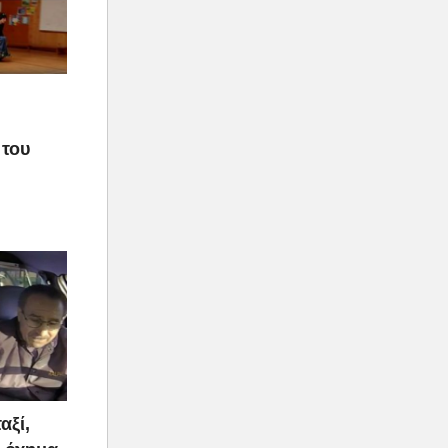
 του
αξί,