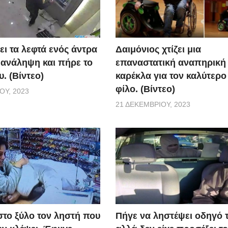
ει τα λεφτά ενός άντρα
Δαιμόνιος χτίζει μια
 ανάληψη και πήρε το
επαναστατική αναπηρική
. (Βίντεο)
καρέκλα για τον καλύτερο
φίλο. (Βίντεο)
ΟΥ, 2023
21 ΔΕΚΕΜΒΡΊΟΥ, 2023
το ξύλο τον ληστή που
Πήγε να ληστέψει οδηγό τ