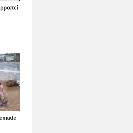
σορροπεί
memade