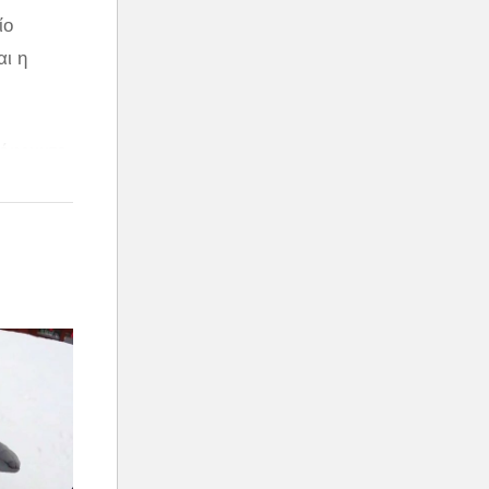
ίο
αι η
πόφευκτο.