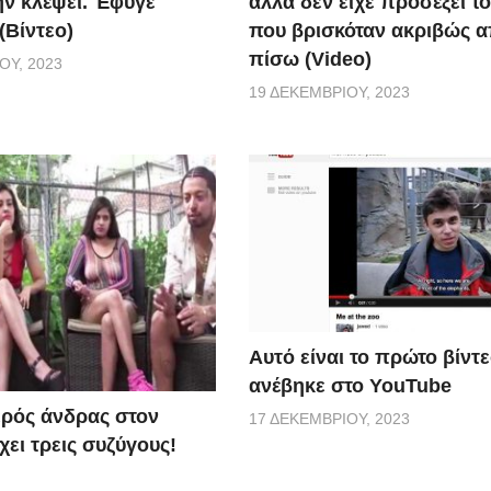
ην κλέψει. Έφυγε
αλλά δεν είχε προσέξει τ
(Βίντεο)
που βρισκόταν ακριβώς 
πίσω (Video)
ΟΥ, 2023
19 ΔΕΚΕΜΒΡΊΟΥ, 2023
Αυτό είναι το πρώτο βίντ
ανέβηκε στο YouTube
ερός άνδρας στον
17 ΔΕΚΕΜΒΡΊΟΥ, 2023
ει τρεις συζύγους!