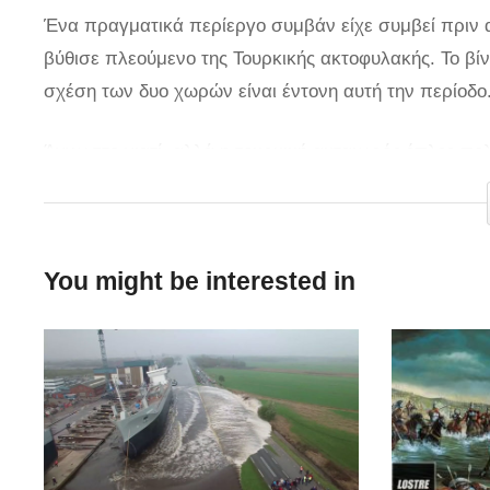
Ένα πραγματικά περίεργο συμβάν είχε συμβεί πριν 
βύθισε πλεούμενο της Τουρκικής ακτοφυλακής. Το βίντ
σχέση των δυο χωρών είναι έντονη αυτή την περίοδο
Άγνωστο γιατί, αλλά η τουρκική ακταιωρός έπλεε πολ
Άλλωστε όλοι μας γνωρίζουμε την φράση που λέει «
via
You might be interested in