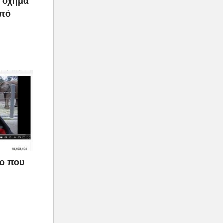
ο όχημα
από
εο που