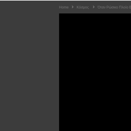
Home
Κόσμος
Όταν Ρώσικο Πλοίο Β