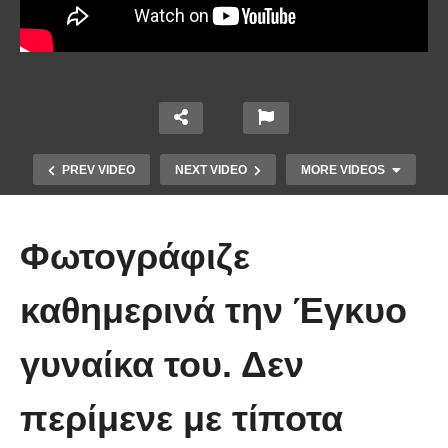
PREV VIDEO
NEXT VIDEO
MORE VIDEOS
Φωτογράφιζε
καθημερινά την Έγκυο
γυναίκα του. Δεν
Οι 5 Γιατροί Κρύφτηκαν πίσω από
το Σεντόνι. Αυτό που ακολούθησε
περίμενε με τίποτα
όταν έπεσε απλά ΔΕΝ περιγράφεται!