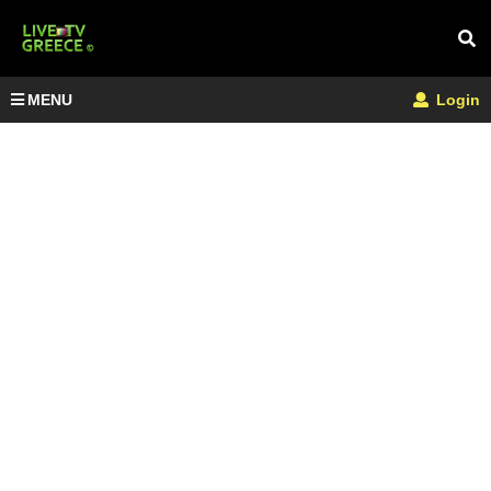
MENU
Login