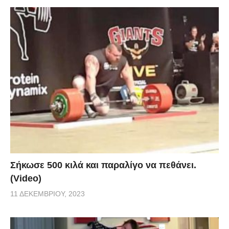
Σήκωσε 500 κιλά και παραλίγο να πεθάνει.
(Video)
11 ΔΕΚΕΜΒΡΊΟΥ, 2023