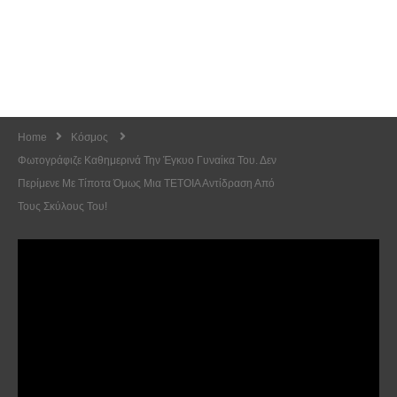
Home
Κόσμος
Φωτογράφιζε Καθημερινά Την Έγκυο Γυναίκα Του. Δεν
Περίμενε Με Τίποτα Όμως Μια ΤΕΤΟΙΑ Αντίδραση Από
Τους Σκύλους Του!