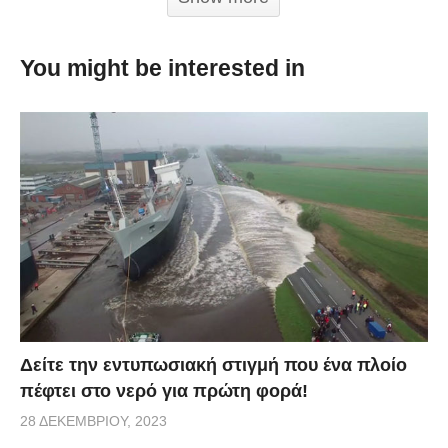
“Διώξαμε το άγχος μας με δημιουργικό τρόπο,” είπε ο
Louis. Το βίντεο έχει πάρει πάνω από 14
You might be interested in
εκατομμύρια προβολές και συνεχίζει να μαγεύει
ανθρώπους από όλο τον κόσμο. Εσάς πώς σας
φάνηκε;
Credit:
hefty.co
Δείτε την εντυπωσιακή στιγμή που ένα πλοίο
πέφτει στο νερό για πρώτη φορά!
28 ΔΕΚΕΜΒΡΊΟΥ, 2023