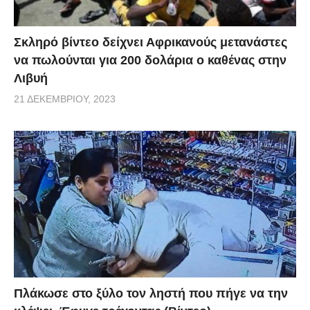
Σκληρό βίντεο δείχνει Αφρικανούς μετανάστες
να πωλούνται για 200 δολάρια ο καθένας στην
Λιβυή
21 ΔΕΚΕΜΒΡΊΟΥ, 2023
Πλάκωσε στο ξύλο τον ληστή που πήγε να την