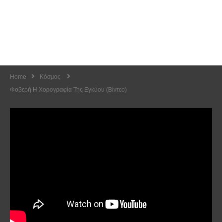
Home
Κόσμος
Φοβερή Η Χορογραφία Της Εγκύου (Βίντεο)