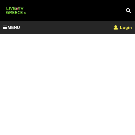
MENU
Login