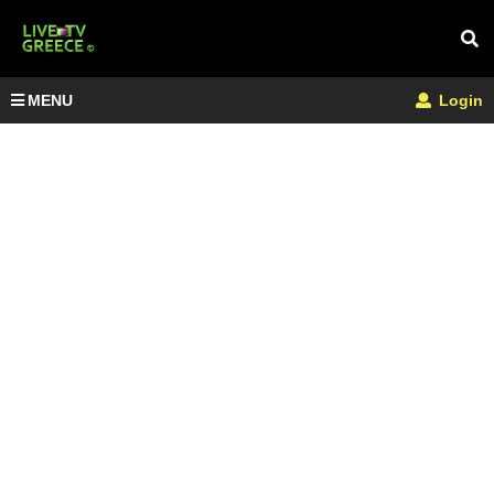
MENU
Login