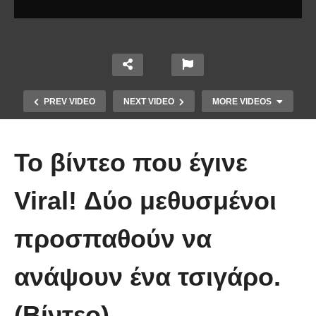
PREV VIDEO
NEXT VIDEO
MORE VIDEOS
Το βίντεο που έγινε
Viral! Δύο μεθυσμένοι
προσπαθούν να
Οι 5 Γιατροί Κρύφτηκαν πίσω από
το Σεντόνι. Αυτό που ακολούθησε
ανάψουν ένα τσιγάρο.
όταν έπεσε απλά ΔΕΝ περιγράφεται!
(Βίντεο)