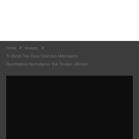
Home
Κόσμος
Το Βίντεο Που Έγινε Viral! Δύο Μεθυσμένοι
Προσπαθούν Να Ανάψουν Ένα Τσιγάρο. (Βίντεο)