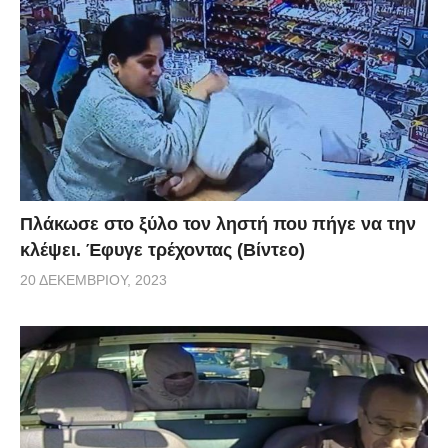
Πλάκωσε στο ξύλο τον ληστή που πήγε να την
κλέψει. Έφυγε τρέχοντας (Βίντεο)
20 ΔΕΚΕΜΒΡΊΟΥ, 2023