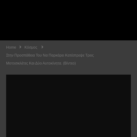
Home
Κόσμος
Στην Προσπάθεια Του Να Παρκάρει Κατέστρεψε Τρεις
Μοτοσικλέτες Και Δύο Αυτοκίνητα. (Βίντεο)