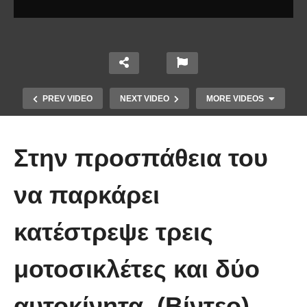
PREV VIDEO
NEXT VIDEO
MORE VIDEOS
Στην προσπάθεια του
να παρκάρει
κατέστρεψε τρεις
Κοριτσάκι μετέτρεψε τον πολυέλαιο
μοτοσικλέτες και δύο
σε κούνια
αυτοκίνητα. (Βίντεο)