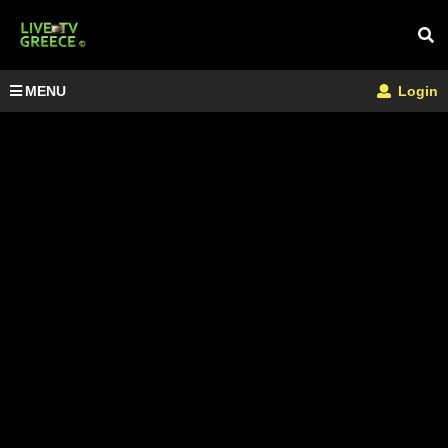
MENU
Login