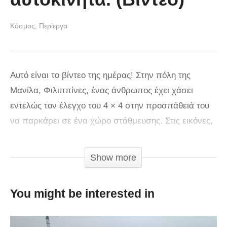
Κόσμος
Περίεργα
Αυτό είναι το βίντεο της ημέρας! Στην πόλη της
Μανίλα, Φιλιππίνες, ένας άνθρωπος έχει χάσει
εντελώς τον έλεγχο του 4 × 4 στην προσπάθειά του
να παρκάρει σε ένα χώρο στάθμευσης. Στις εικόνες,
που τραβήχτηκαν από μια κάμερα παρακολούθησης
μπορείτε να δείτε τον οδηγό να προσπαθεί με νύχια
Show more
και με δόντια. Δευτερόλεπτα αργότερα, θα
εμπλέκουν και άλλα γεγονότα και θα αρχίσει το
You might be interested in
μακελειό. Τα αποτελέσματα; Τρεις μοτοσικλέτες και
δύο αυτοκίνητα . Ευτυχώς, κανείς δεν τραυματίστηκε.