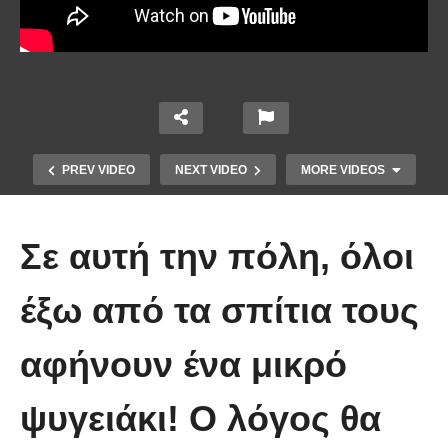
PREV VIDEO
NEXT VIDEO
MORE VIDEOS
Σε αυτή την πόλη, όλοι
έξω από τα σπίτια τους
αφήνουν ένα μικρό
Οι 5 Γιατροί Κρύφτηκαν πίσω από
το Σεντόνι. Αυτό που ακολούθησε
ψυγειάκι! Ο λόγος θα
όταν έπεσε απλά ΔΕΝ περιγράφεται!