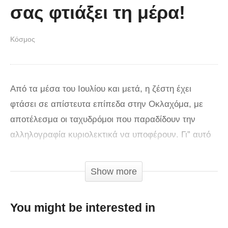
σας φτιάξει τη μέρα!
Κόσμος
Από τα μέσα του Ιουλίου και μετά, η ζέστη έχει
φτάσει σε απίστευτα επίπεδα στην Οκλαχόμα, με
αποτέλεσμα οι ταχυδρόμοι που παραδίδουν την
αλληλογραφία κυριολεκτικά να υποφέρουν. Γι” αυτό
το λόγο οι κάτοικοι της πόλης αποφάσισαν να
βοηθήσουν την κατάσταση. Απλά αφήνοντας ένα
Show more
μικρό ψυγειάκι με νερό και αναψυκτικά έξω από
το σπίτι τους, θέλουν να δείξουν την ευγνωμοσύνη
You might be interested in
τους αλλά και να βοηθήσουν όλους εκείνους τους
ανθρώπους που εργάζονται με την αφόρητη ζέστη.