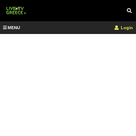
MENU
Login