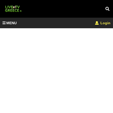
MENU
Login