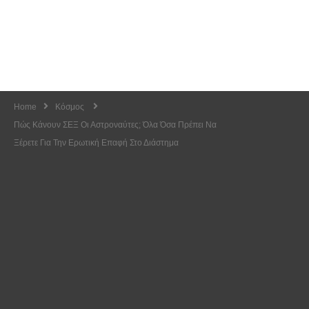
Home
Κόσμος
Πώς Κάνουν ΣΕΞ Οι Αστροναύτες; Όλα Όσα Πρέπει Να
Ξέρετε Για Την Ερωτική Επαφή Στο Διάστημα