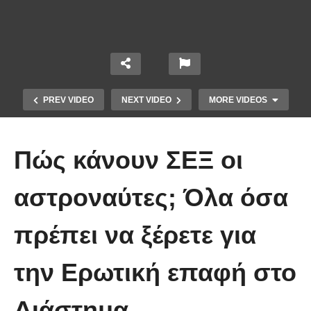
PREV VIDEO
NEXT VIDEO
MORE VIDEOS
Πώς κάνουν ΣΕΞ οι
αστροναύτες; Όλα όσα
πρέπει να ξέρετε για
Οι 5 Γιατροί Κρύφτηκαν πίσω από
το Σεντόνι. Αυτό που ακολούθησε
την Ερωτική επαφή στο
όταν έπεσε απλά ΔΕΝ περιγράφεται!
Διάστημα