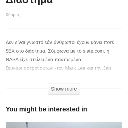
Κόσμος
Δεν είναι γνωστό εάν άνθρωποι έχουν κάνει ποτέ
$ΕΧ στο διάστημα. Σύμφωνα με το slate.com, η
NASA είχε στείλει ένα παντρεμένο
ζευγάρι αστροναυτών -τον Mark Lee και την Jan
Davis- στο διάστημα, όμως κανένας από τους δύο
δεν μίλησε ποτέ δημόσια για την Ερωτική πράξη
Show more
σε συνθήκες μηδενικής βαρύτητας. Όπως εξηγεί το
παραπάνω βίντεο, μια τέτοια πράξη στο διάστημα θα
You might be interested in
είχε πολλά προβλήματα. Η NASA και το Ινστιτούτο
Kinsey έχουν διερευνήσει το ζήτημα, καταλήγοντας