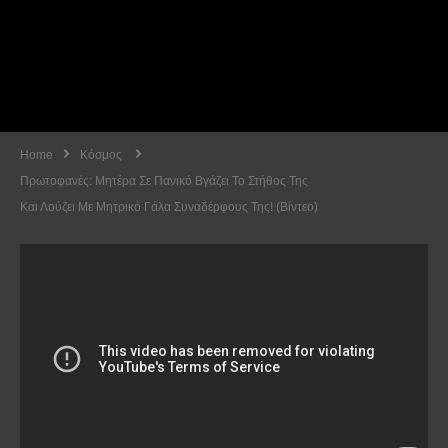
Home
Κόσμος
Πρωτοφανές: Μητέρα Σε Πανικό Βγάζει Το Στήθος Της
Και Λούζει Με Μητρικό Γάλα Συναδέρφους Της! (Βίντεο)