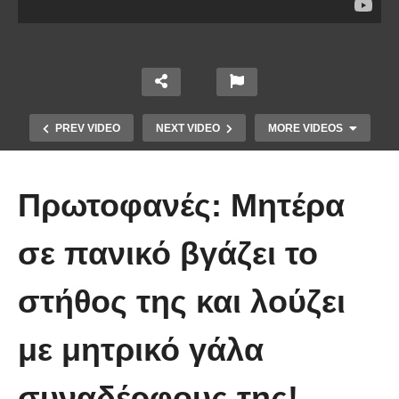
PREV VIDEO
NEXT VIDEO
MORE VIDEOS
Πρωτοφανές: Μητέρα
σε πανικό βγάζει το
στήθος της και λούζει
Οι 5 Γιατροί Κρύφτηκαν πίσω από
το Σεντόνι. Αυτό που ακολούθησε
με μητρικό γάλα
όταν έπεσε απλά ΔΕΝ περιγράφεται!
συναδέρφους της!