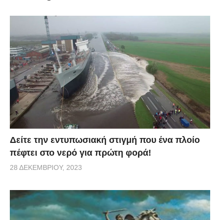
τους συναδέλφους της με μητρικό γάλα. Οι άντρες οι
οποίοι βρίσκονταν δίπλα της δεν ήξεραν πώς να
αντιδράσουν στην παράξενη αυτή κίνηση οργής της
κυρίας, ωστόσο, έπειτα από λίγα δευτερόλεπτα ένας
από αυτούς προσπάθησε να καλύψει το στήθος της,
ενώ ένας άλλος επιχείρησε απλά απομακρύνει το
laptop του για να μην καταστραφεί από το γάλα της
συναδέλφου του!
Δείτε την εντυπωσιακή στιγμή που ένα πλοίο
πέφτει στο νερό για πρώτη φορά!
28 ΔΕΚΕΜΒΡΊΟΥ, 2023