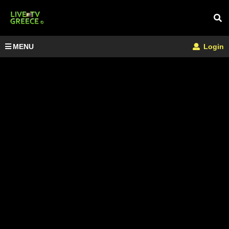
MENU
Login