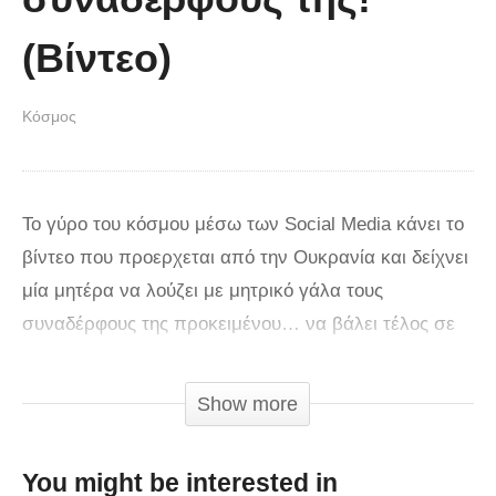
(Βίντεο)
Κόσμος
Το γύρο του κόσμου μέσω των Social Media κάνει το
βίντεο που προερχεται από την Ουκρανία και δείχνει
μία μητέρα να λούζει με μητρικό γάλα τους
συναδέρφους της προκειμένου… να βάλει τέλος σε
μία ανούσια επαγγελματική συνάντηση. Σύμφωνα με
τη Daily Mail, η γυναίκα φέρεται να έπαθε κάποια
Show more
κρίση κατά τη διάρκεια ενός επαγγελματικού meeting
και φανερά εκνευρισμένη, κατέβασε τη μπλούζα της,
You might be interested in
έβγαλε το στήθος της και άρχισε να… καταβρέχει