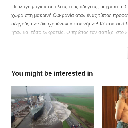
Πούλαγε μαγκιά σε όλους τους οδηγούς, μέχρι που β
χώρα στη μακρινή Ουκρανία όταν ένας τύπος προφαν
οδηγούς των διερχομένων αυτοκινήτων! Κάπου εκεί λ
ήταν και τόσο εγκρατείς. Ο πρώτος τον σαπίζει στο 
ξαπλώνει με μία κίνηση. Εδώ που τα λέμε ρε παιδιά, 
τύπος, αλλά μην πάμε και φυλακή για κάθε τελειωμέ
via
You might be interested in