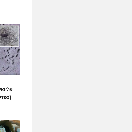
γκιών
ντεο)