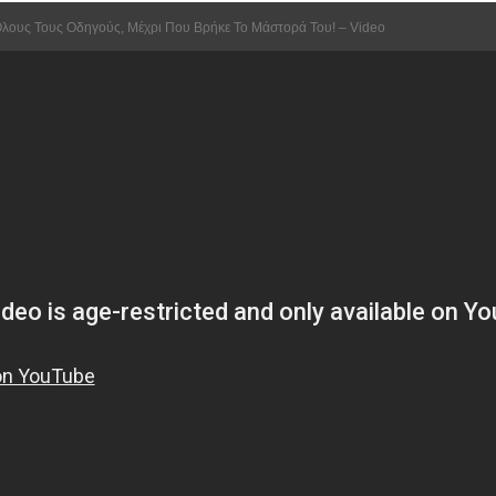
λους Τους Οδηγούς, Μέχρι Που Βρήκε Το Μάστορά Του! – Video