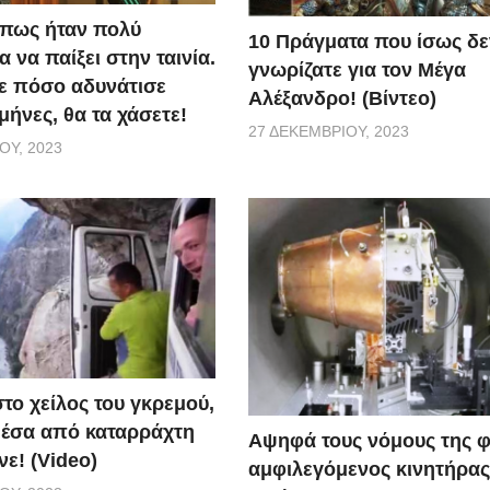
 πως ήταν πολύ
10 Πράγματα που ίσως δε
α να παίξει στην ταινία.
γνωρίζατε για τον Μέγα
τε πόσο αδυνάτισε
Αλέξανδρο! (Βίντεο)
μήνες, θα τα χάσετε!
27 ΔΕΚΕΜΒΡΊΟΥ, 2023
ΟΥ, 2023
το χείλος του γκρεμού,
έσα από καταρράχτη
Αψηφά τους νόμους της 
ε! (Video)
αμφιλεγόμενος κινητήρας