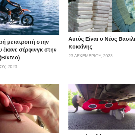
Αυτός Είναι ο Νέος Βασιλ
κρή μετατροπή στην
Κοκαΐνης
υ έκανε σέρφινγκ στην
23 ΔΕΚΕΜΒΡΊΟΥ, 2023
(Βίντεο)
ΟΥ, 2023