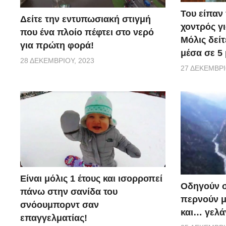
Του είπαν
Δείτε την εντυπωσιακή στιγμή
χοντρός γι
που ένα πλοίο πέφτει στο νερό
Μόλις δεί
για πρώτη φορά!
μέσα σε 5 
28 ΔΕΚΕΜΒΡΊΟΥ, 2023
27 ΔΕΚΕΜΒΡΊ
Είναι μόλις 1 έτους και ισορροπεί
Οδηγούν σ
πάνω στην σανίδα του
περνούν μ
σνόουμπορντ σαν
και… γελάν
επαγγελματίας!