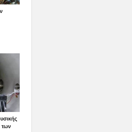
ν
φυσικής
 των