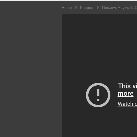
Home
Κόσμος
Πούλαγε Μαγκιά Σε Ό