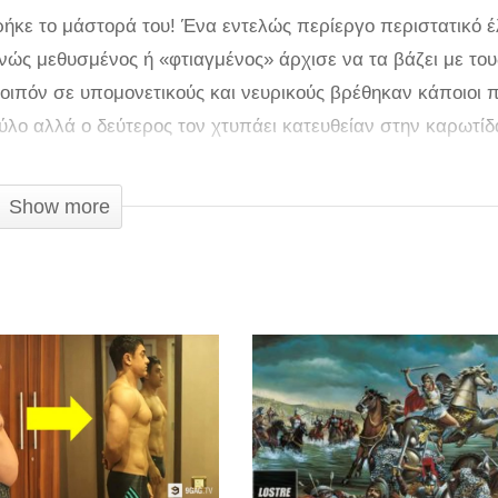
ρήκε το μάστορά του! Ένα εντελώς περίεργο περιστατικό 
ώς μεθυσμένος ή «φτιαγμένος» άρχισε να τα βάζει με του
οιπόν σε υπομονετικούς και νευρικούς βρέθηκαν κάποιοι 
ξύλο αλλά ο δεύτερος τον χτυπάει κατευθείαν στην καρωτίδ
υπάρχει και η αστυνομία γι αυτά τα περιστατικά. Ενοχλητι
νο!
Show more