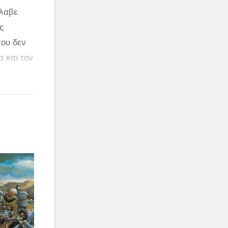
έλαβε
ς
που δεν
α και τον
κός ο