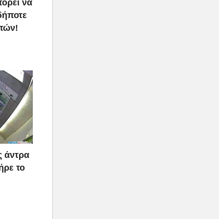
πορεί να
δήποτε
τών!
ς άντρα
ήρε το