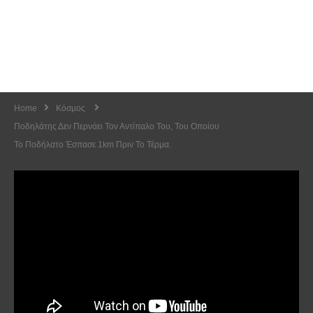
Home
Κόσμος
Ποδηλάτης Δεν Περνάει Τον Αντίπαλο Του, Του Οποίου
Το Ποδήλατο Έσπασε 1km Πριν Το Τέρμα.