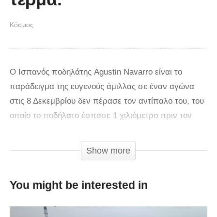
Κόσμος
Ο Ισπανός ποδηλάτης Agustin Navarro είναι το
παράδειγμα της ευγενούς άμιλλας σε έναν αγώνα
στις 8 Δεκεμβρίου δεν πέρασε τον αντίπαλο του, του
οποίο το ποδήλατο έσπασε 1 χιλιόμετρο πριν τον
τερματισμό. Όλα συνέβησαν όταν ο Ismael Esteban
κρατούσε την 3η θέση σε έναν αγώνα στην Puente
Show more
Viesgo, Ισπανία. Σε απόσταση μόλις 1 χιλιομέτρου
από τον τερματισμό πήρε το ποδήλατο στα χέρια με
You might be interested in
στόχο να τερματίσει τον αγώνα. Ένα καλό
παράδειγμα ευγενούς άμιλλας που αξίζει να