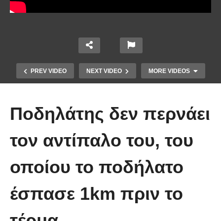
PREV VIDEO
NEXT VIDEO
MORE VIDEOS
Ποδηλάτης δεν περνάει
τον αντίπαλο του, του
οποίου το ποδήλατο
Οι 5 Γιατροί Κρύφτηκαν πίσω από
το Σεντόνι. Αυτό που ακολούθησε
έσπασε 1km πριν το
όταν έπεσε απλά ΔΕΝ περιγράφεται!
τέρμα.