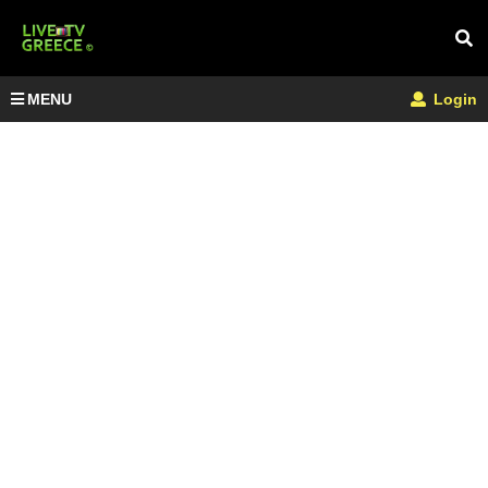
MENU
Login