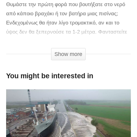
Θυμάστε την πρώτη φορά που βουτήξατε στο νερό
από κάποιο βραχάκι ή τον βατήρα μιας πισίνας;
Ενδεχομένως θα ήταν λίγο τρομακτικό, αν και το
ύψος δεν θα ξεπερνούσε τα 1-2 μέτρα. Φανταστείτε
τώρα πως θα ήταν να στέκεστε σε μια πλατφόρμα
σε σχεδόν 59 μέτρα ύψος, πιο ψηλά από τον Πύργο
Show more
της Πίζας, η οποία βρίσκεται σε ένα βράχο πάνω
από μια μικροσκοπική φυσική πισίνα νερού! Σίγουρα
You might be interested in
θα πείτε «ευχαριστώ, δεν θα πάρω», όμως αξίζει να
δείτε την εμπειρία σε πρώτο πρόσωπο όπως την
έζησε ο ατρόμητος 27χρονος Laso Schaller
σημειώνοντας παγκόσμιο ρεκόρ.
via