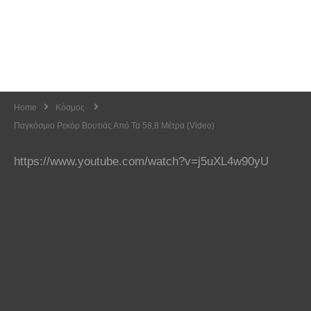
Home
Κόσμος
Παγκόσμιο Ρεκόρ Βουτιάς Από Τα 58,8 Μέτρα (Video)
https://www.youtube.com/watch?v=j5uXL4w90yU