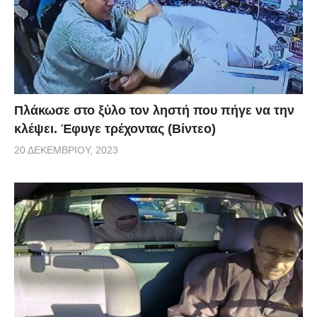
Πλάκωσε στο ξύλο τον ληστή που πήγε να την
κλέψει. Έφυγε τρέχοντας (Βίντεο)
20 ΔΕΚΕΜΒΡΊΟΥ, 2023