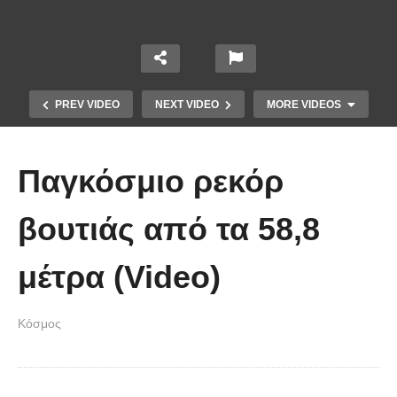
PREV VIDEO
NEXT VIDEO
MORE VIDEOS
Παγκόσμιο ρεκόρ
βουτιάς από τα 58,8
μέτρα (Video)
Οι 5 Γιατροί Κρύφτηκαν πίσω από
το Σεντόνι. Αυτό που ακολούθησε
Κόσμος
όταν έπεσε απλά ΔΕΝ περιγράφεται!