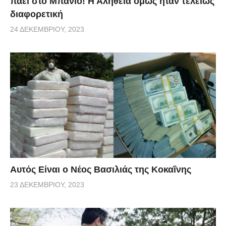
πάει στο Μπάνιο! Η Αλήθεια όμως ήταν τελείως
διαφορετική
24 ΔΕΚΕΜΒΡΊΟΥ, 2023
Αυτός Είναι ο Νέος Βασιλιάς της Κοκαΐνης
23 ΔΕΚΕΜΒΡΊΟΥ, 2023