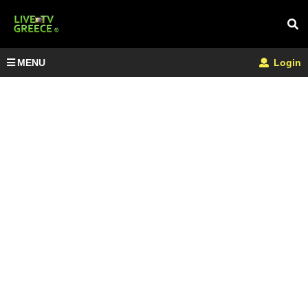
MENU
Login