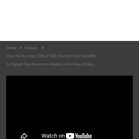
Home
Κόσμος
Πήγε Να Ληστέψει Οδηγό Ταξί, Αλλά Δεν Είχε Προσέξει
Το Όχημα Που Βρισκόταν Ακριβώς Από Πίσω (Video)