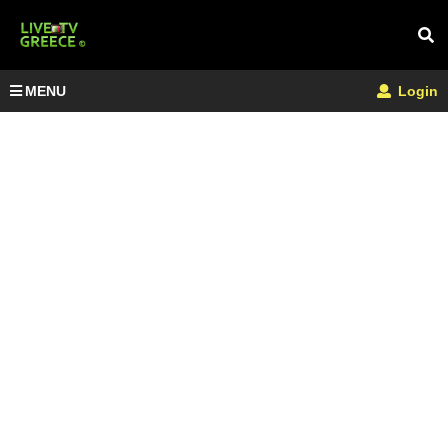
MENU
Login