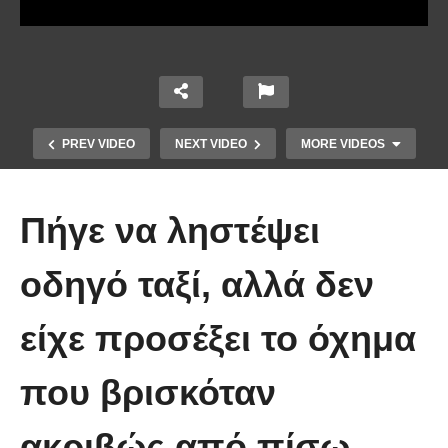
PREV VIDEO
NEXT VIDEO
MORE VIDEOS
Πήγε να ληστέψει
οδηγό ταξί, αλλά δεν
είχε προσέξει το όχημα
Οι 5 Γιατροί Κρύφτηκαν πίσω από
το Σεντόνι. Αυτό που ακολούθησε
που βρισκόταν
όταν έπεσε απλά ΔΕΝ περιγράφεται!
ακριβώς από πίσω