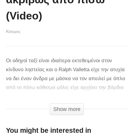
(Video)
Κόσμος
Οι οδηγοί ταξί είναι ιδιαίτερα εκτεθειμένοι στον
κίνδυνο ληστείας και ο Ralph Valletta είχε την ατυχία
να δει έναν άνδρα με μάσκα να τον απειλεί με όπλο
από το πίσω κάθισμα μόλις είχε αρχίσει την βάρδια
του. Ο θρασύτατος ληστής ωστόσο αποδείχθηκε
πολύ πιο άτυχος από το θύμα του, αφού ακριβώς
Show more
από πίσω βρισκόταν ένα περιπολικό.
You might be interested in