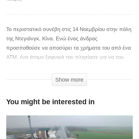
Το περιστατικό συνέβη στις 14 Νοεμβρίου στην πόλη
της Ντεγιάνγκ, Κίνα. Ενώ ένας άνδρας
προσπαθούσε να αποσύρει τα χρήματα του από ένα
ΑΤΜ, ένα άτομο ξαφνικά τον πλησίασε για να του
κλέψει τα χρήματα. Αντιμέτωπος με τον επιτιθέμενο
που προσπάθησε να του κλέψει τα χρήματα ο
Show more
άντρας του έδωσε ένα καλό μάθημα. Κατά έναν
ειρωνικό τρόπο, το θύμα στη συνέχεια έπεσε
You might be interested in
αναίσθητο…
via