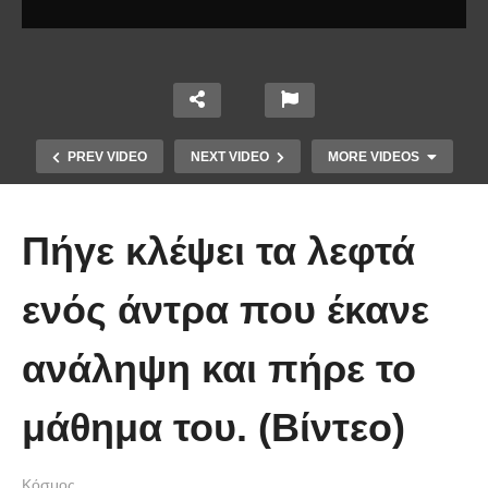
PREV VIDEO
NEXT VIDEO
MORE VIDEOS
Πήγε κλέψει τα λεφτά
ενός άντρα που έκανε
ανάληψη και πήρε το
Οι 5 Γιατροί Κρύφτηκαν πίσω από
το Σεντόνι. Αυτό που ακολούθησε
μάθημα του. (Βίντεο)
όταν έπεσε απλά ΔΕΝ περιγράφεται!
Κόσμος