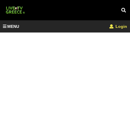
MENU
Login