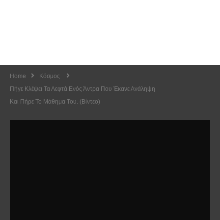
Home
Κόσμος
Πήγε Κλέψει Τα Λεφτά Ενός Άντρα Που Έκανε Ανάληψη
Και Πήρε Το Μάθημα Του. (Βίντεο)