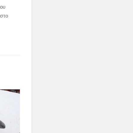
του
 στο
άνεμο και
κόμη πιο