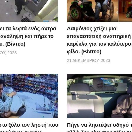
ει τα λεφτά ενός άντρα
Δαιμόνιος χτίζει μια
 ανάληψη και πήρε το
επαναστατική αναπηρική
. (Βίντεο)
καρέκλα για τον καλύτερο
φίλο. (Βίντεο)
ΟΥ, 2023
21 ΔΕΚΕΜΒΡΊΟΥ, 2023
το ξύλο τον ληστή που
Πήγε να ληστέψει οδηγό τ