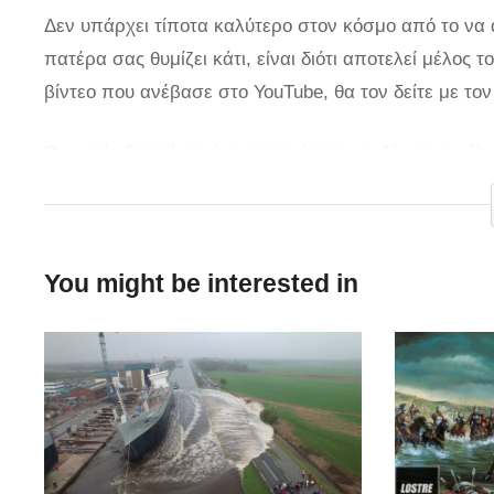
Δεν υπάρχει τίποτα καλύτερο στον κόσμο από το να α
πατέρα σας θυμίζει κάτι, είναι διότι αποτελεί μέλος
βίντεο που ανέβασε στο YouTube, θα τον δείτε με τον
Ο μικρός ξεσπά σε ένα ασταμάτητο και ξέφρενο γέλι
όπως είναι φυσικό παρασύρει και τον ίδιο. Όπως δήλω
απίστευτο πως τα μικρά πράγματα μπορούν να κάνου
τους. Δείτε το αξιολάτρευτο βίντεο και σίγουρα ο μι
You might be interested in