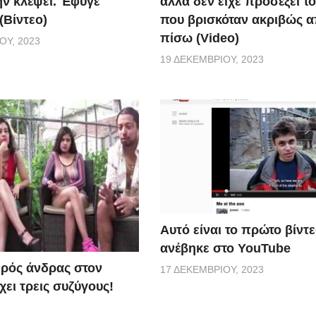
ην κλέψει. Έφυγε
αλλά δεν είχε προσέξει τ
(Βίντεο)
που βρισκόταν ακριβώς 
πίσω (Video)
ΟΥ, 2023
19 ΔΕΚΕΜΒΡΊΟΥ, 2023
Αυτό είναι το πρώτο βίντ
ανέβηκε στο YouTube
ερός άνδρας στον
17 ΔΕΚΕΜΒΡΊΟΥ, 2023
ει τρεις συζύγους!