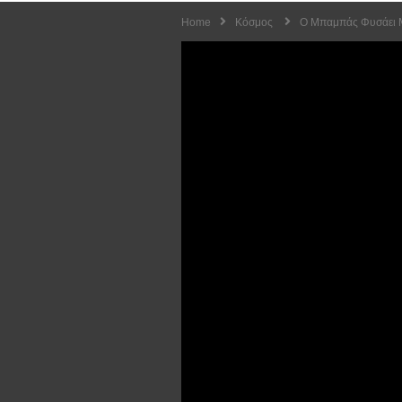
Home
Κόσμος
Ο Μπαμπάς Φυσάει Μί