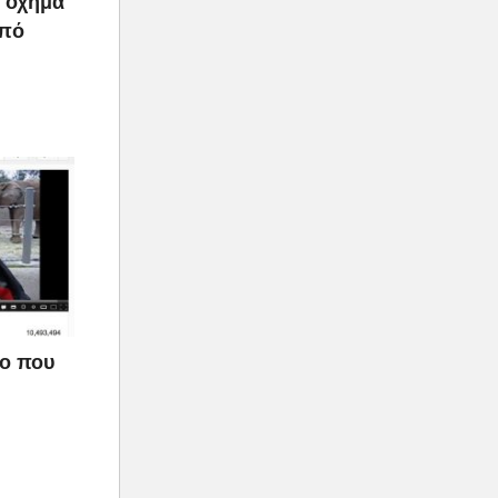
ο όχημα
από
εο που