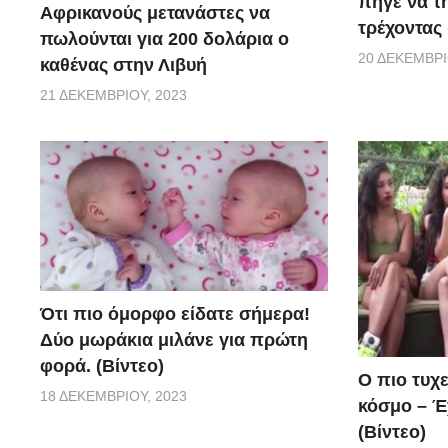
πήγε να τ
Αφρικανούς μετανάστες να
τρέχοντας 
πωλούνται για 200 δολάρια ο
20 ΔΕΚΕΜΒΡΊ
καθένας στην Λιβυή
21 ΔΕΚΕΜΒΡΊΟΥ, 2023
Ότι πιο όμορφο είδατε σήμερα!
Δύο μωράκια μιλάνε για πρώτη
φορά. (Βίντεο)
Ο πιο τυχ
18 ΔΕΚΕΜΒΡΊΟΥ, 2023
κόσμο – Έχ
(Βίντεο)