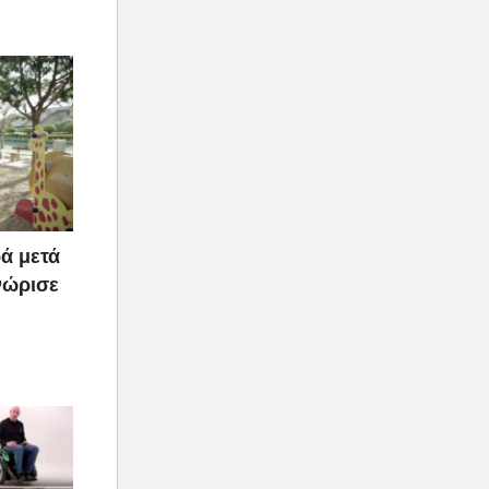
ά μετά
νώρισε