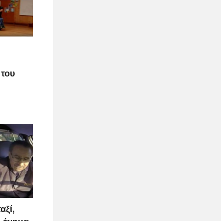
 του
αξί,