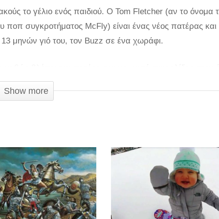
κούς το γέλιο ενός παιδιού. Ο Tom Fletcher (αν το όνομα 
 του ποπ συγκροτήματος McFly) είναι ένας νέος πατέρας και
 13 μηνών γιό του, τον Buzz σε ένα χωράφι.
ο καθώς βλέπει τον πατέρα του να φυσά πικραλίδες στον 
σε ο Fletcher, είναι υπέροχο να είσαι πατέρας και είναι α
Show more
ν τα παιδιά να γελούν και να διασκεδάζουν με την ψυχή
κρός θα σας κάνει να χαμογελάσετε.