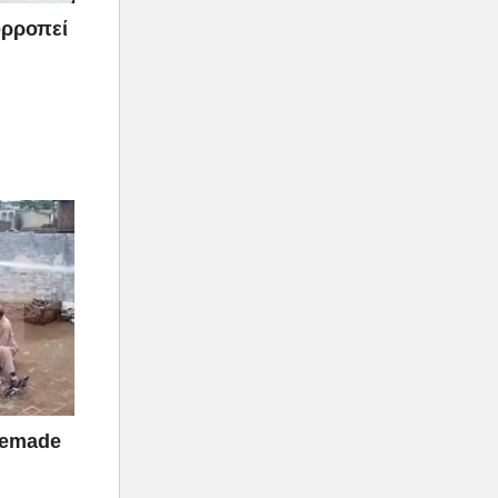
σορροπεί
memade