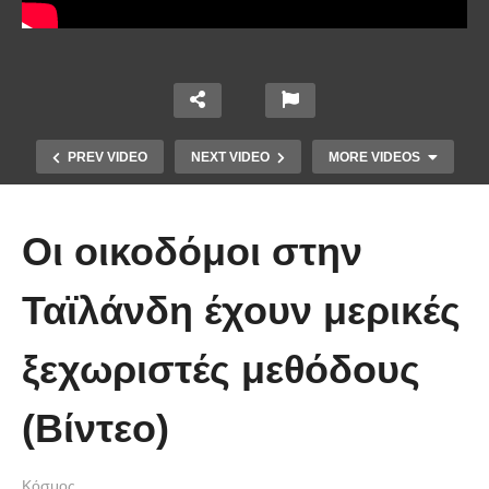
PREV VIDEO
NEXT VIDEO
MORE VIDEOS
Οι οικοδόμοι στην
Ταϊλάνδη έχουν μερικές
ξεχωριστές μεθόδους
Οι 5 Γιατροί Κρύφτηκαν πίσω από
το Σεντόνι. Αυτό που ακολούθησε
(Βίντεο)
όταν έπεσε απλά ΔΕΝ περιγράφεται!
Κόσμος