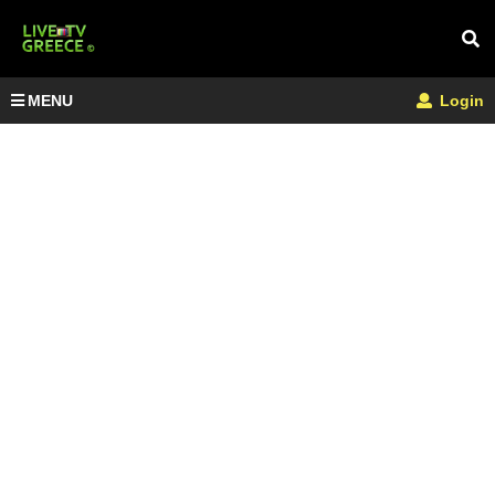
MENU
Login