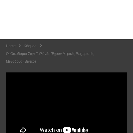
Home
Κόσμος
Οι Οικοδόμοι Στην Ταϊλάνδη Έχουν Μερικές Ξεχωριστές
Μεθόδους (Βίντεο)