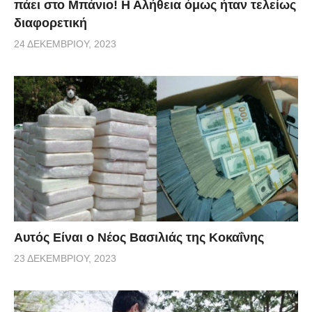
πάει στο Μπάνιο! Η Αλήθεια όμως ήταν τελείως
διαφορετική
24 ΔΕΚΕΜΒΡΊΟΥ, 2023
Αυτός Είναι ο Νέος Βασιλιάς της Κοκαΐνης
23 ΔΕΚΕΜΒΡΊΟΥ, 2023