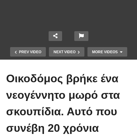
PREV VIDEO
NEXT VIDEO
MORE VIDEOS
Οικοδόμος βρήκε ένα
νεογέννητο μωρό στα
σκουπίδια. Αυτό που
Οι 5 Γιατροί Κρύφτηκαν πίσω από
το Σεντόνι. Αυτό που ακολούθησε
συνέβη 20 χρόνια
όταν έπεσε απλά ΔΕΝ περιγράφεται!