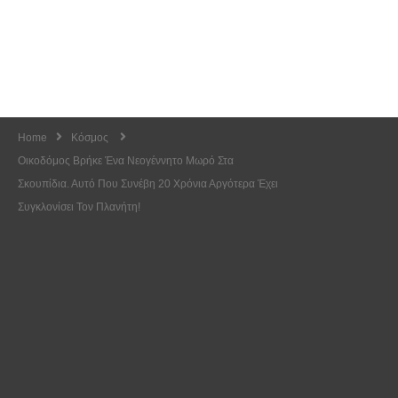
Home
Κόσμος
Οικοδόμος Βρήκε Ένα Νεογέννητο Μωρό Στα
Σκουπίδια. Αυτό Που Συνέβη 20 Χρόνια Αργότερα Έχει
Συγκλονίσει Τον Πλανήτη!