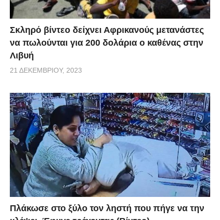
Σκληρό βίντεο δείχνει Αφρικανούς μετανάστες
να πωλούνται για 200 δολάρια ο καθένας στην
Λιβυή
21 ΔΕΚΕΜΒΡΊΟΥ, 2023
Πλάκωσε στο ξύλο τον ληστή που πήγε να την