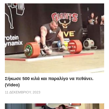
Σήκωσε 500 κιλά και παραλίγο να πεθάνει.
(Video)
11 ΔΕΚΕΜΒΡΊΟΥ, 2023