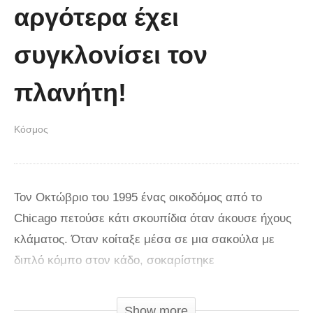
αργότερα έχει
συγκλονίσει τον
πλανήτη!
Κόσμος
Τον Οκτώβριο του 1995 ένας οικοδόμος από το
Chicago πετούσε κάτι σκουπίδια όταν άκουσε ήχους
κλάματος. Όταν κοίταξε μέσα σε μια σακούλα με
διπλό κόμπο στον κάδο, σοκαρίστηκε
ανακαλύπτοντας ένα νεογέννητο μωρό που το είχε
αφήσει η ίδια του η μητέρα να πεθάνει. Ο Gerald
Show more