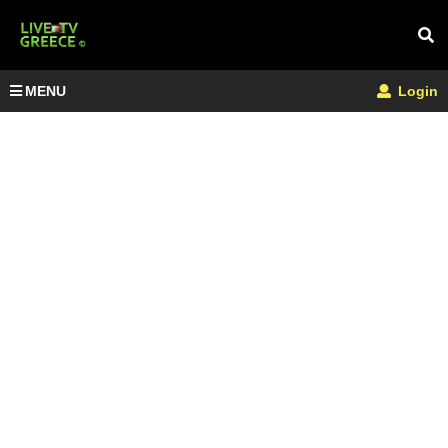
MENU
Login