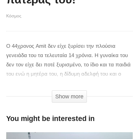
Κόσμος
Ο 44χρονος Amit δεν είχε ξυρίσει την πλούσια
γενειάδα του τα τελευταία 14 χρόνια. Η γυναίκα του
δεν τον είχε δει ποτέ ξυρισμένο, το ίδιο και τα παιδιά
του ενώ η μητέρα του, η δίδυμη αδελφή του και ο
πατέρας του είχαν ξεχάσει τη μορφή του. Το ίδιο
και… ο ίδιος! Ο Amit πήρε την απόφαση να ξυριστεί,
Show more
στο πλαίσιο διαφήμισης – μίνι ντοκιμαντέρ της
εταιρείας Super – Pharm, πρωταγωνιστώντας σε ένα
You might be interested in
τρίλεπτο βίντεο, παραγωγής της ισραηλινής
εταιρείας BBR Saatchi & Saatchi. Μετά την αλλαγή,