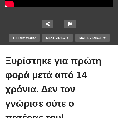
PREV VIDEO
NEXT VIDEO
MORE VIDEOS
Ξυρίστηκε για πρώτη
φορά μετά από 14
χρόνια. Δεν τον
Οι 5 Γιατροί Κρύφτηκαν πίσω από
το Σεντόνι. Αυτό που ακολούθησε
γνώρισε ούτε ο
όταν έπεσε απλά ΔΕΝ περιγράφεται!
πατέρας του!