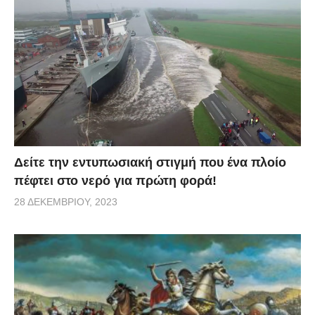
συναντήθηκε με τους αγαπημένους του, κάποιοι από
τους οποίους δυσκολεύτηκαν να τον γνωρίσουν. Το
“βραβείο” για την πιο ενδιαφέρουσα αντίδραση
κερδίζει πανηγυρικά ο πατέρας του, που πέρασε
από μπροστά του, τον προσπέρασε, ενώ άνοιξε μαζί
του κουβέντα για λίγο, πριν συνειδητοποιήσει ότι
μιλάει με τον γιο του. Η κορούλα του είπε πως
μοιάζει με έναν άλλον μπαμπά, ενώ η γυναίκα του,
Δείτε την εντυπωσιακή στιγμή που ένα πλοίο
κοιτάζοντάς τον ένιωσε ότι τον απατάει με άλλον
πέφτει στο νερό για πρώτη φορά!
άνδρα. Ο ίδιος πάντως δήλωσε, πως απολαμβάνει
28 ΔΕΚΕΜΒΡΊΟΥ, 2023
την αίσθηση του αέρα στο πρόσωπό του και κάνει
λόγο για “ένα νέο κεφάλαιο στη ζωή του”.