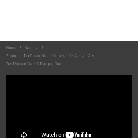
Home
Κόσμος
Ξυρίστηκε Για Πρώτη Φορά Μετά Από 14 Χρόνια. Δεν
Τον Γνώρισε Ούτε Ο Πατέρας Του!