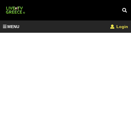
MENU
Login