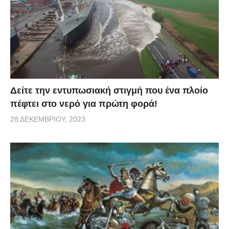
διαφορετική εικόνα όμως τα διαδικτυακά …
αποτυπώματα μας λένε ότι δεν ήταν πάντα και τόσο
λαμπεροί όσο προσπαθούν να μας πείσουν! Θα
ήθελαν πολύ να εξαφανίσουν αυτές τις εικόνες όμως
ο δαίμων του …διαδικτύου αποφάσισε αλλιώς.
Δείτε την εντυπωσιακή στιγμή που ένα πλοίο
πέφτει στο νερό για πρώτη φορά!
28 ΔΕΚΕΜΒΡΊΟΥ, 2023