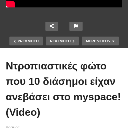
PREV VIDEO
NEXT VIDEO
MORE VIDEOS
Ντροπιαστικές φώτο
που 10 διάσημοι είχαν
ανεβάσει στο myspace!
Οι 5 Γιατροί Κρύφτηκαν πίσω από
το Σεντόνι. Αυτό που ακολούθησε
(Video)
όταν έπεσε απλά ΔΕΝ περιγράφεται!
Κόσμος