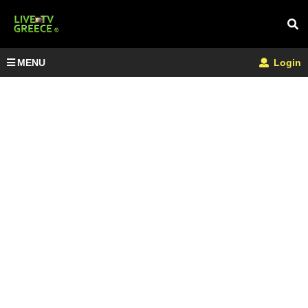
MENU
Login