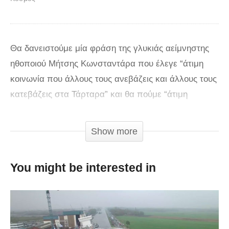
Θα δανειστούμε μία φράση της γλυκιάς αείμνηστης
ηθοποιού Μήτσης Κωνσταντάρα που έλεγε “άτιμη
κοινωνία που άλλους τους ανεβάζεις και άλλους τους
κατεβάζεις στα Τάρταρα” και θα πούμε “άτιμη
τεχνολογία που άλλους τους ανεβάζεις και άλλους
τους εκθέτεις με το Myspace” για να δώσουμε μία
Show more
πινελιά στο βίντεο που ακολουθεί. Πολλές φορές οι
αμαρτίες του παρελθόντος μας ακολουθούν αλλά αν
You might be interested in
υπάρχουν και αποδείξεις τα πράγματα δυσκολεύουν.
Δείτε τι είχαν ανεβάσει κάποιοι διάσημοι χρόνια πριν
στο myspace. Μπορεί τώρα να έχουν χτίσει μία