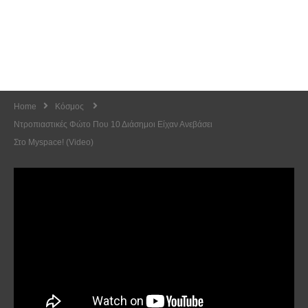
Home
Κόσμος
Ντροπιαστικές Φώτο Που 10 Διάσημοι Είχαν Ανεβάσει
Στο Myspace! (Video)