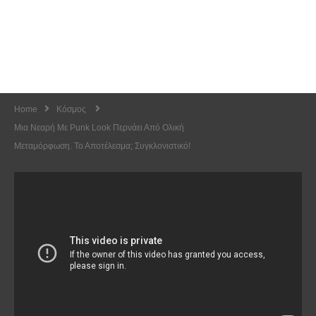
Home
Κόσμος
Μια Νεαρή Με Punk Look Περνάει Από Ολική
Μεταμόρφωση. Το Αποτέλεσμα; Συγκλονιστικό!