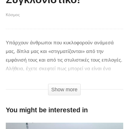
Κόσμος
Υπάρχουν άνθρωποι που κυκλοφορούν ανάμεσά
μας, δίπλα μας και «στιγματίζονται» από την
εμφάνισή τους και από τις στυλιστικές τους επιλογές.
Αλήθεια, έχετε σκεφτεί πως μπορεί να είναι ένα
«φρικιό» αν… ντυθεί ως φυσιολογική γυναίκα και
προσέξει λίγο τον εαυτό της; Έχετε αναρωτηθεί εάν η
Show more
«εικόνα» που επιλέγουν να μας δείχνουν πολλοί
άνθρωποι είναι εντελώς διαφορετική από αυτή που
You might be interested in
τους κολακεύει; Δείτε στο βίντεο που ακολουθεί την
πραγματική μεταμόρφωση αυτού του «φρικιού» και