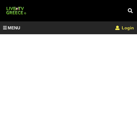
MENU
Login