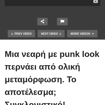
PREV VIDEO
NEXT VIDEO
MORE VIDEOS
Μια νεαρή με punk look
περνάει από ολική
μεταμόρφωση. Το
Κοριτσάκι μετέτρεψε τον πολυέλαιο
αποτέλεσμα;
σε κούνια
Συγκλονιστικό!