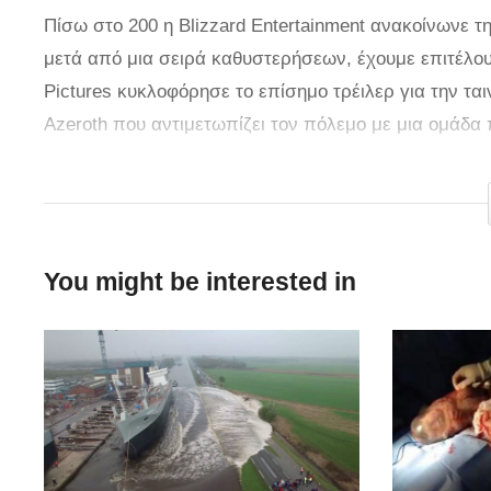
Πίσω στο 200 η Blizzard Entertainment ανακοίνωνε τη
μετά από μια σειρά καθυστερήσεων, έχουμε επιτέλους 
Pictures κυκλοφόρησε το επίσημο τρέιλερ για την τα
Azeroth που αντιμετωπίζει τον πόλεμο με μια ομάδα 
πρέπει να ενωθούν με έναν εχθρό. Σύντομα στους κι
via
You might be interested in