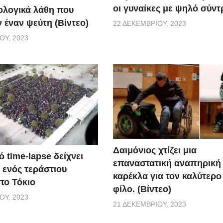
οι γυναίκες με ψηλό σύν
λογικά λάθη που
 έναν ψεύτη (Βίντεο)
22 ΔΕΚΕΜΒΡΊΟΥ, 2023
ΟΥ, 2023
Δαιμόνιος χτίζει μια
 time-lapse δείχνει
επαναστατική αναπηρική
 ενός τεράστιου
καρέκλα για τον καλύτερο
το Τόκιο
φίλο. (Βίντεο)
ΟΥ, 2023
21 ΔΕΚΕΜΒΡΊΟΥ, 2023