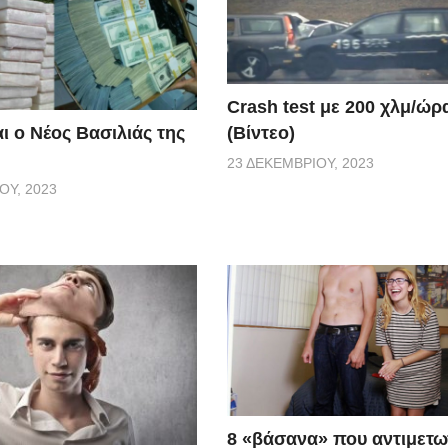
Crash test με 200 χλμ/ώρ
(Βίντεο)
ι ο Νέος Βασιλιάς της
23 ΔΕΚΕΜΒΡΊΟΥ, 2023
ΟΥ, 2023
8 «βάσανα» που αντιμετω