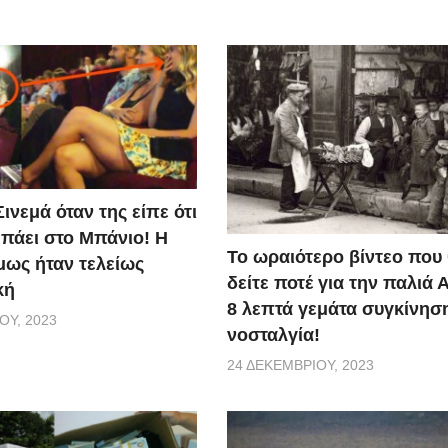
ινεμά όταν της είπε ότι
 πάει στο Μπάνιο! Η
Το ωραιότερο βίντεο που
μως ήταν τελείως
δείτε ποτέ για την παλιά 
κή
8 λεπτά γεμάτα συγκίνηση
ΟΥ, 2023
νοσταλγία!
24 ΔΕΚΕΜΒΡΊΟΥ, 2023