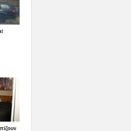
α!
πίζουν