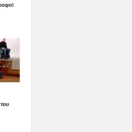
τροφο!
 του