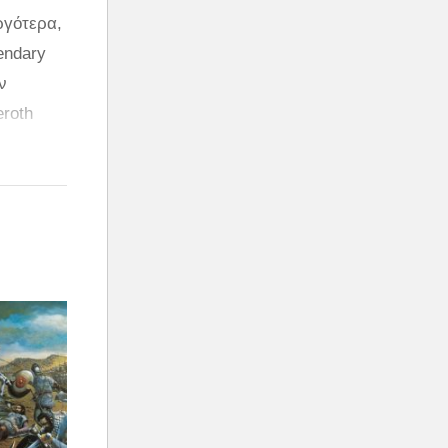
ργότερα,
endary
ν
eroth