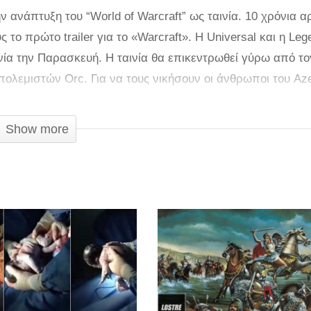
ν ανάπτυξη του “World of Warcraft” ως ταινία. 10 χρόνια α
το πρώτο trailer για το «Warcraft». Η Universal και η Leg
ινία την Παρασκευή. Η ταινία θα επικεντρωθεί γύρω από το
πολεμιστών Orc. Για να τους νικήσουν οι άνθρωποι του Az
νηματογράφους το καλοκαίρι.
Show more