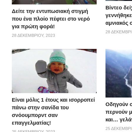
Βίντεο δε
Δείτε την εντυπωσιακή στιγμή
γεννήθηκε
που ένα πλοίο πέφτει στο νερό
αμνιακός σ
για πρώτη φορά!
28 ΔΕΚΕΜΒΡΊ
28 ΔΕΚΕΜΒΡΊΟΥ, 2023
Είναι μόλις 1 έτους και ισορροπεί
Οδηγούν σ
πάνω στην σανίδα του
περνούν μ
σνόουμπορντ σαν
και… γελάν
επαγγελματίας!
25 ΔΕΚΕΜΒΡΊ
25 ΔΕΚΕΜΒΡΊΟΥ, 2023