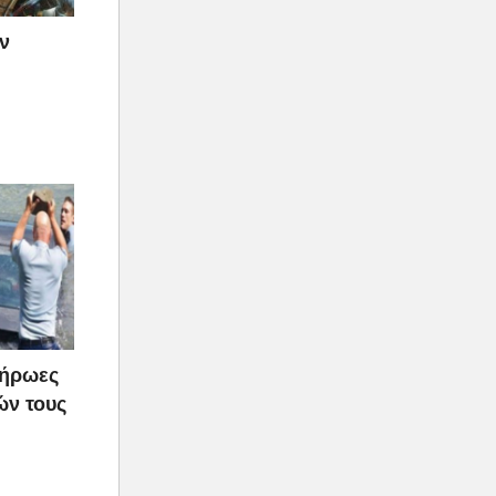
ν
 ήρωες
ών τους