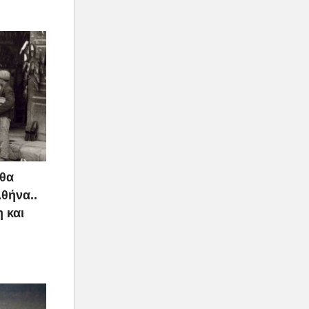
 θα
Αθήνα..
 και