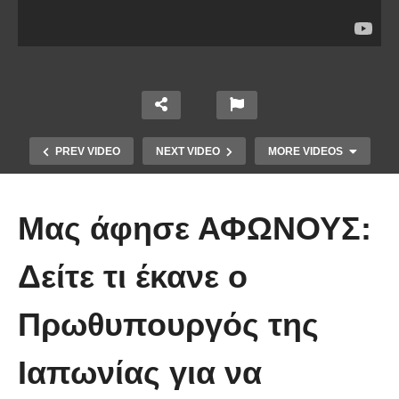
PREV VIDEO
NEXT VIDEO
MORE VIDEOS
Μας άφησε ΑΦΩΝΟΥΣ:
Δείτε τι έκανε ο
Πρωθυπουργός της
Οι 5 Γιατροί Κρύφτηκαν πίσω από
το Σεντόνι. Αυτό που ακολούθησε
Ιαπωνίας για να
όταν έπεσε απλά ΔΕΝ περιγράφεται!