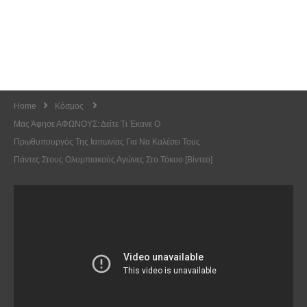
Home
Κόσμος
Μας Άφησε ΑΦΩΝΟΥΣ: Δείτε Τι Έκανε Ο
Πρωθυπουργός Της Ιαπωνίας Για Να Καλέσει Τους
Πάντες Στους Ολυμπιακούς Αγώνες Στο Τόκυο [Βίντεο]