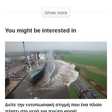
32ων Ολυμπιακών Αγώνων στο Τόκιο το 2021.
Μπαίνοντας στην 32η Ολυμπιάδα, η ανυπομονησία
Show more
γι’αυτό που θα παρουσιάσουν οι Ιάπωνες είναι ήδη
μεγάλη.
You might be interested in
Οι αναφορές θέλουν τη χώρα του ανατέλλοντος
Ηλίου να παρουσίαζει μια τελετή που όμοιά της δεν
έχουμε ξανασυντήσει. Ο πρωθυπουργός της χώρας,
Σίνζο Άμπε εμφανίστηκε στην τελετή λήξης ως…
Σούπερ Μάριο και παρουσιάστηκε στο Μαρακανά
μέσω ενός σωλήνα τεχνολογίας, ο οποίος θεωρητικά
τον μετέφερε σε ελάχιστα λεπτά από το Τόκιο στο
Ρίο.
Δείτε την εντυπωσιακή στιγμή που ένα πλοίο
πέφτει στο νερό για πρώτη φορά!