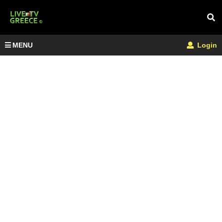
MENU
Login