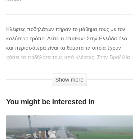
Κλέφτες ποδηλάτων πήραν το μάθημα τους με τον
καλύτερο τρόπο. Δείτε τι έπαθαν! Στην Ελλάδα όλο
και περισσότερα είναι τα θύματα τα οποία έχουν
χάσει τα ποδήλατα τους από κλέφτες. Στην Βραζιλία
στο Flamengo Park τα πράγματα είναι πολύ
χειρότερα. Αντιμέτωποι με αυτή την μάστιγα ο
Show more
Eduardo Barreto από το κανάλι στο YouTube
αποφάσισε να δώσει ένα μάθημα στους κλέφτες με
You might be interested in
αυτόν τον τρόπο….
via