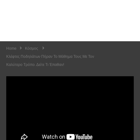
Home
Κόσμος
Κλέφτες Ποδηλάτων Πήραν Το Μάθημα Τους Με Τον
Καλύτερο Τρόπο. Δείτε Τι Έπαθαν!