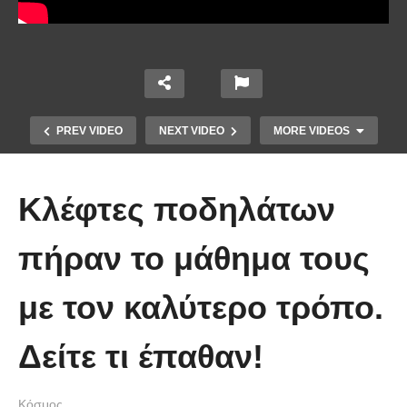
PREV VIDEO
NEXT VIDEO
MORE VIDEOS
Κλέφτες ποδηλάτων
πήραν το μάθημα τους
με τον καλύτερο τρόπο.
Οι 5 Γιατροί Κρύφτηκαν πίσω από
το Σεντόνι. Αυτό που ακολούθησε
Δείτε τι έπαθαν!
όταν έπεσε απλά ΔΕΝ περιγράφεται!
Κόσμος