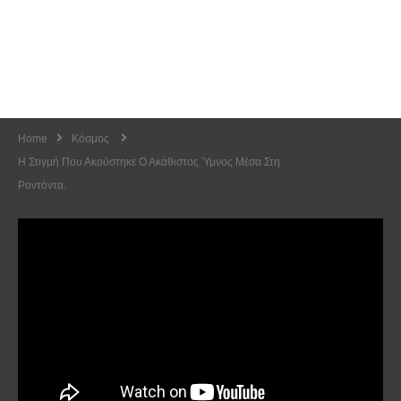
Home
Κόσμος
Η Στιγμή Που Ακούστηκε Ο Ακάθιστος Ύμνος Μέσα Στη
Ροντόντα.