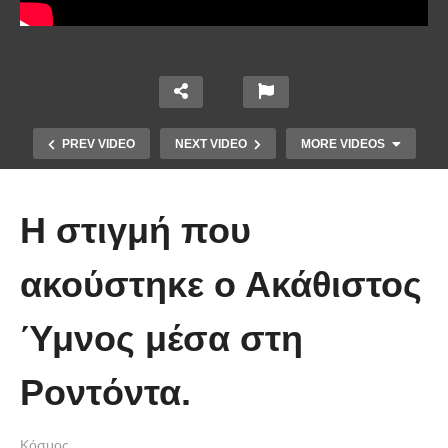
PREV VIDEO
NEXT VIDEO
MORE VIDEOS
Η στιγμή που
ακούστηκε ο Ακάθιστος
Ύμνος μέσα στη
Οι 5 Γιατροί Κρύφτηκαν πίσω από
το Σεντόνι. Αυτό που ακολούθησε
Ροντόντα.
όταν έπεσε απλά ΔΕΝ περιγράφεται!
Κόσμος