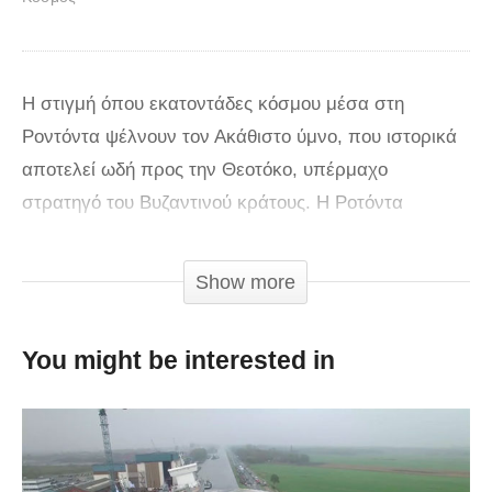
Η στιγμή όπου εκατοντάδες κόσμου μέσα στη
Ροντόντα ψέλνουν τον Ακάθιστο ύμνο, που ιστορικά
αποτελεί ωδή προς την Θεοτόκο, υπέρμαχο
στρατηγό του Βυζαντινού κράτους. H Ροτόντα
μετατράπηκε σε χριστιανικό ναό των Ασωμάτων
Δυνάμεων ή Αρχαγγέλων κατά την περίοδου του
Show more
Βυζαντίου. Το ιστορικό μνημείο των 1700 ετών,
άνοιξε και πάλι για το κοινό έπειτα απο 40 χρόνια.
You might be interested in
via