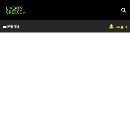
MENU
Login