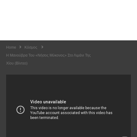
Home
Κόσμος
Η Μανούβρα Του «Νήσος Μύκονος» Στο Λιμάνι Της
Χίου (Βίντεο)