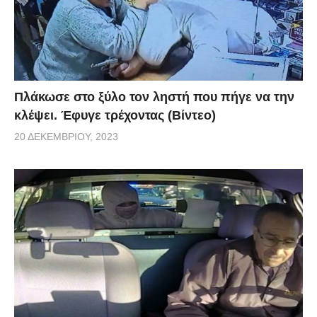
Πλάκωσε στο ξύλο τον ληστή που πήγε να την
κλέψει. Έφυγε τρέχοντας (Βίντεο)
20 ΔΕΚΕΜΒΡΊΟΥ, 2023