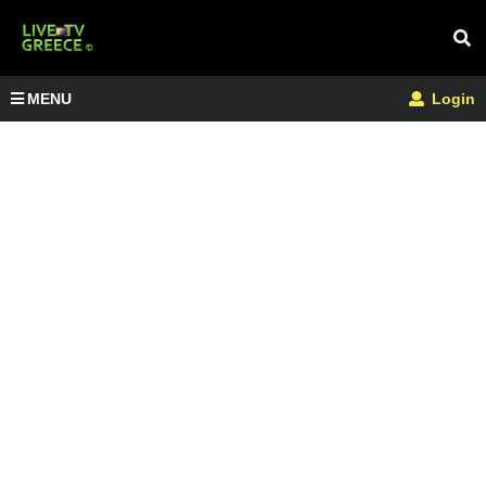
MENU
Login