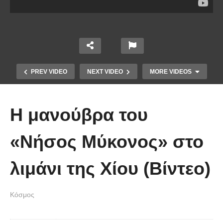
PREV VIDEO
NEXT VIDEO
MORE VIDEOS
Η μανούβρα του
«Νήσος Μύκονος» στο
λιμάνι της Χίου (Βίντεο)
Οι 5 Γιατροί Κρύφτηκαν πίσω από
το Σεντόνι. Αυτό που ακολούθησε
Κόσμος
όταν έπεσε απλά ΔΕΝ περιγράφεται!