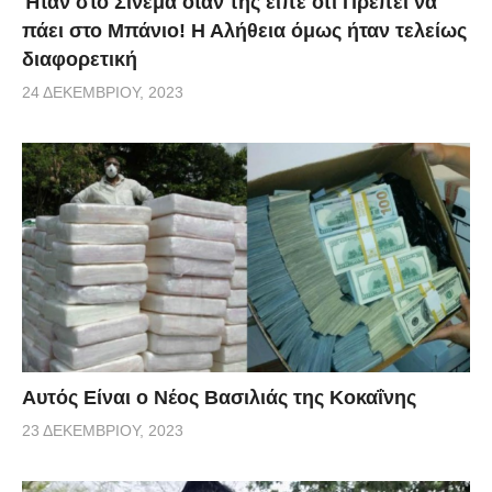
Ήταν στο Σινεμά όταν της είπε ότι Πρέπει να
πάει στο Μπάνιο! Η Αλήθεια όμως ήταν τελείως
διαφορετική
24 ΔΕΚΕΜΒΡΊΟΥ, 2023
Αυτός Είναι ο Νέος Βασιλιάς της Κοκαΐνης
23 ΔΕΚΕΜΒΡΊΟΥ, 2023