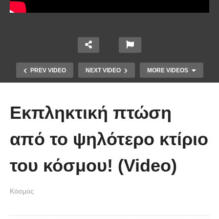
PREV VIDEO
NEXT VIDEO
MORE VIDEOS
Εκπληκτική πτώση
από το ψηλότερο κτίριο
του κόσμου! (Video)
Οι 5 Γιατροί Κρύφτηκαν πίσω από
το Σεντόνι. Αυτό που ακολούθησε
Κόσμος
όταν έπεσε απλά ΔΕΝ περιγράφεται!