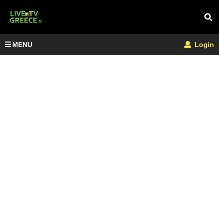
MENU
Login