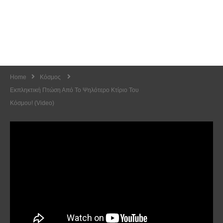
Home
Κόσμος
Εκπληκτική Πτώση Από Το Ψηλότερο Κτίριο Του
Κόσμου! (Video)