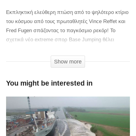
Εκπληκτική ελεύθερη πτώση από το ψηλότερο κτίριο
του κόσμου από τους πρωταθλητές Vince Reffet και
Fred Fugen σπάζοντας το παγκόσμιο ρεκόρ! Το
σχετικά νέο extreme σπορ Base Jumping θέλει
βέβαια γερά κότσια αλλά είναι καταπληκτικό και
φυσικά η αδρεναλίνη χτυπάει κόκκινο. Στο βίντεο
Show more
πέρα από την εξαιρετική επιτυχημένη προσπάθεια
των δύο πρωταθλητών θα έχετε την ευκαιρία να
You might be interested in
θαυμάσετε την απίστευτη θέα που έχει το Ντουμπάι
από ψηλά! Δείτε την προσπάθεια του και κρατείστε
την ανάσα σας!
via