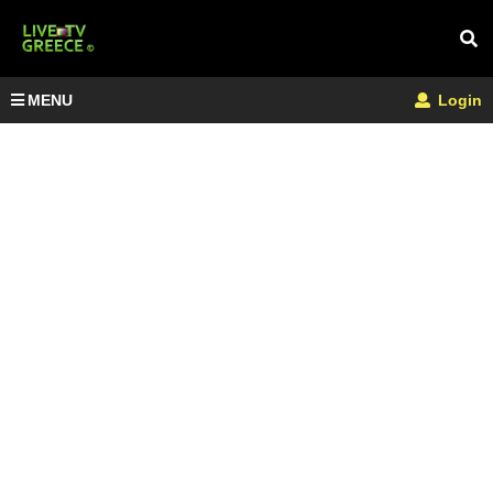
MENU
Login