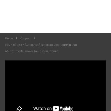
Home
Κόσμος
Εάν Υπάρχει Κόλαση Αυτή Βρίσκεται Στη Βραζιλία. Στα
Άδυτα Των Φυλακών Του Περναμπούκο