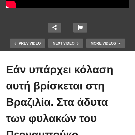
PREV VIDEO
NEXT VIDEO
MORE VIDEOS
Εάν υπάρχει κόλαση
αυτή βρίσκεται στη
Βραζιλία. Στα άδυτα
Πως αντιλαμβάνονται την ομορφιά
των φυλακών του
οι τυφλοί (Βίντεο)
Περναμπούκο