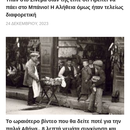
πάει στο Μπάνιο! Η Αλήθεια όμως ήταν τελείως
διαφορετική
24 ΔΕΚΕΜΒΡΊΟΥ, 2023
Το ωραιότερο βίντεο που θα δείτε ποτέ για την
παλιά Αθήνα.. 8 λεπτά γεμάτα συγκίνηση και