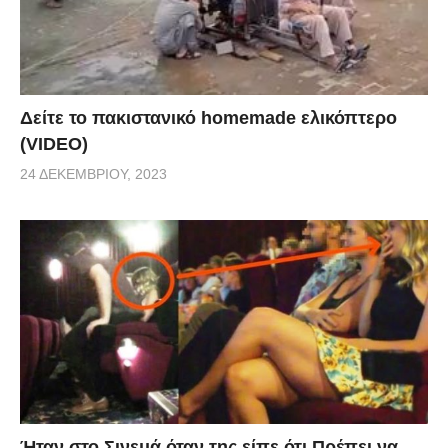
Δείτε το πακιστανικό homemade ελικόπτερο
(VIDEO)
24 ΔΕΚΕΜΒΡΊΟΥ, 2023
Ήταν στο Σινεμά όταν της είπε ότι Πρέπει να