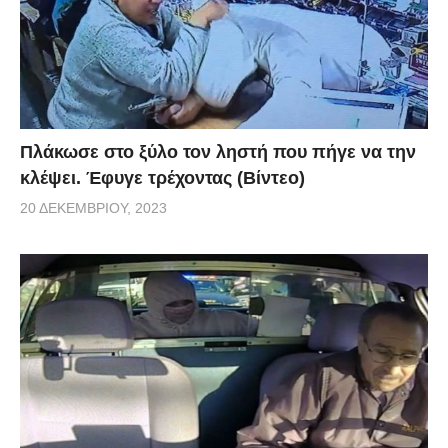
Πλάκωσε στο ξύλο τον ληστή που πήγε να την
κλέψει. Έφυγε τρέχοντας (Βίντεο)
20 ΔΕΚΕΜΒΡΊΟΥ, 2023